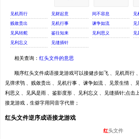
见机而行
见财起意
间不容息
见
贱敛贵出
见机行事
谏争如流
见
见风转舵
鉴往知来
见利思义
见
见利忘义
见缝插针
相关查询：
红头文件的意思
顺序红头文件成语接龙游戏可以接健步如飞 、见机而行 、
见弹求鸮 、贱敛贵出 、见机行事 、谏争如流 、见景生情 、
利思义 、见风是雨 、鉴影度形 、见利忘义 、见缝插针;点
接龙游戏，生僻字用同音字代替；
红头文件逆序成语接龙游戏
红
头文件