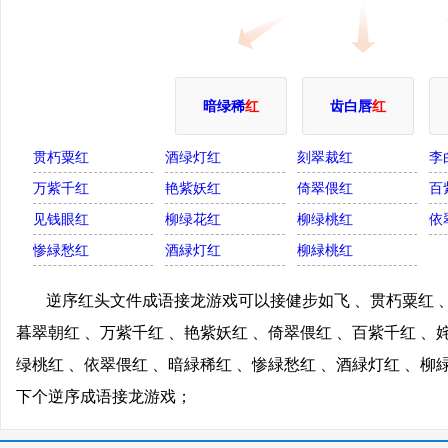
暗绿稀
红
齿白唇
红
贯朽粟红
酒绿灯红
刻翠裁红
李
万紫千红
艳紫妖红
倚翠偎红
百
见钱眼红
柳绿花红
柳绿桃红
依
惨緑愁红
酒緑灯红
柳緑桃红
逆序红头文件成语接龙游戏可以接健步如飞 、贯朽粟红 、
暮翠朝红 、万紫千红 、艳紫妖红 、倚翠偎红 、百紫千红 、
绿桃红 、依翠偎红 、暗緑稀红 、惨緑愁红 、酒緑灯红 、
下个逆序成语接龙游戏；