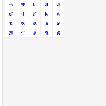
佶
莹
尉
砸
罅
睬
悱
趼
捭
脩
窒
魍
魉
璇
荛
莼
锷
徜
隘
虏