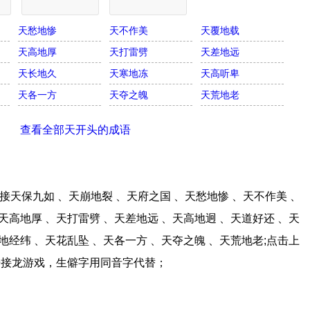
天愁地惨
天不作美
天覆地载
天高地厚
天打雷劈
天差地远
天长地久
天寒地冻
天高听卑
天各一方
天夺之魄
天荒地老
查看全部天开头的成语
天保九如 、天崩地裂 、天府之国 、天愁地惨 、天不作美 、
天高地厚 、天打雷劈 、天差地远 、天高地迥 、天道好还 、天
地经纬 、天花乱坠 、天各一方 、天夺之魄 、天荒地老;点击上
语接龙游戏，生僻字用同音字代替；