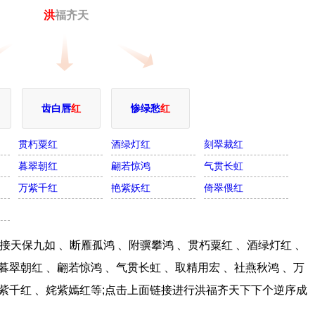
洪
福齐天
齿白唇
红
惨绿愁
红
贯朽粟红
酒绿灯红
刻翠裁红
暮翠朝红
翩若惊鸿
气贯长虹
万紫千红
艳紫妖红
倚翠偎红
天保九如 、断雁孤鸿 、附骥攀鸿 、贯朽粟红 、酒绿灯红 、
暮翠朝红 、翩若惊鸿 、气贯长虹 、取精用宏 、社燕秋鸿 、万
百紫千红 、姹紫嫣红等;点击上面链接进行洪福齐天下下个逆序成