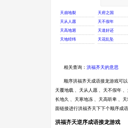
天崩地裂
天府之国
天从人愿
天不假年
天高地迥
天道好还
天地经纬
天花乱坠
相关查询：
洪福齐天的意思
顺序洪福齐天成语接龙游戏可以接
天覆地载 、天从人愿 、天不假年 、
长地久 、天寒地冻 、天高听卑 、天
面链接进行洪福齐天下下个顺序成
洪福齐天逆序成语接龙游戏