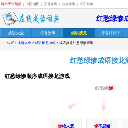
河南天气预报
|
中国地图
|
区号查询
|
油价查询
|
汽车时刻
红愁绿惨
成语大全
成语故事
成语接龙
成语对对子
位置：
成语大全
>
成语接龙游戏
> 成语接龙红愁绿惨查询
红愁绿惨成语接龙
红愁绿惨顺序成语接龙游戏
红愁绿
惨
惨
绝人寰
惨
不忍睹