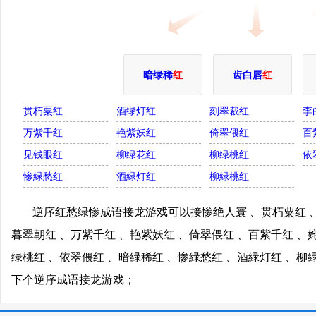
暗绿稀
红
齿白唇
红
贯朽粟红
酒绿灯红
刻翠裁红
李
万紫千红
艳紫妖红
倚翠偎红
百
见钱眼红
柳绿花红
柳绿桃红
依
惨緑愁红
酒緑灯红
柳緑桃红
逆序红愁绿惨成语接龙游戏可以接惨绝人寰 、贯朽粟红 、
暮翠朝红 、万紫千红 、艳紫妖红 、倚翠偎红 、百紫千红 、
绿桃红 、依翠偎红 、暗緑稀红 、惨緑愁红 、酒緑灯红 、
下个逆序成语接龙游戏；