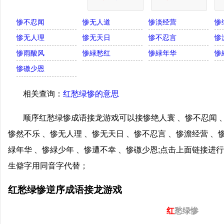
惨不忍闻
惨无人道
惨淡经营
惨
惨无人理
惨无天日
惨不忍言
惨
惨雨酸风
惨緑愁红
惨緑年华
惨
惨礉少恩
相关查询：
红愁绿惨的意思
顺序红愁绿惨成语接龙游戏可以接惨绝人寰 、惨不忍闻 、
惨然不乐 、惨无人理 、惨无天日 、惨不忍言 、惨澹经营 、
緑年华 、惨緑少年 、惨遭不幸 、惨礉少恩;点击上面链接
生僻字用同音字代替；
红愁绿惨逆序成语接龙游戏
红
愁绿惨