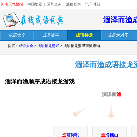
河南天气预报
|
中国地图
|
区号查询
|
油价查询
|
汽车时刻
涸泽而渔
成语大全
成语故事
成语接龙
成语对对子
位置：
成语大全
>
成语接龙游戏
> 成语接龙涸泽而渔查询
涸泽而渔成语接龙
涸泽而渔顺序成语接龙游戏
涸泽而
渔
渔
翁得利
渔
海樵山