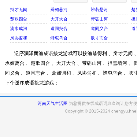
辩才无阂
辨如悬河
辨若悬河
楚
楚歌四合
大开大合
带砺山河
担
滴水成河
道同契合
道同义合
道
凤协鸾和
蜂屯乌合
肤寸而合
逆序涸泽而渔成语接龙游戏可以接渔翁得利 、辩才无阂 、
承嬗离合 、楚歌四合 、大开大合 、带砺山河 、担雪填河 、
同义合 、道同志合 、鼎鼐调和 、凤协鸾和 、蜂屯乌合 、
下个逆序成语接龙游戏；
河南天气生活圈
为您提供在线成语词典查询让您方
Copyright © 2015-2024 chengyu.hneh