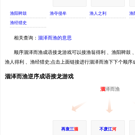
渔阳鞞鼓
渔夺侵牟
渔人之利
渔
渔经猎史
相关查询：
涸泽而渔的意思
顺序涸泽而渔成语接龙游戏可以接渔翁得利 、渔阳鞞鼓 、
渔人得利 、渔经猎史;点击上面链接进行涸泽而渔下下个顺
涸泽而渔逆序成语接龙游戏
涸
泽而渔
再衰三
涸
不废江
河