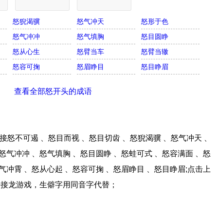
怒猊渴骥
怒气冲天
怒形于色
怒气冲冲
怒气填胸
怒目圆睁
怒从心生
怒臂当车
怒臂当辙
怒容可掬
怒眉睁目
怒目睁眉
查看全部怒开头的成语
怒不可遏 、怒目而视 、怒目切齿 、怒猊渴骥 、怒气冲天 、
怒气冲冲 、怒气填胸 、怒目圆睁 、怒蛙可式 、怒容满面 、怒
气冲霄 、怒从心起 、怒容可掬 、怒眉睁目 、怒目睁眉;点击上
语接龙游戏，生僻字用同音字代替；