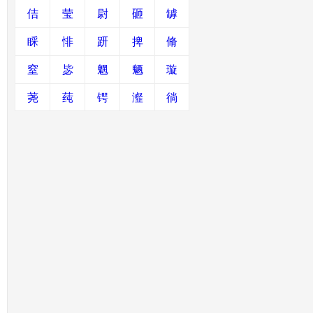
佶
莹
尉
砸
罅
睬
悱
趼
捭
脩
窒
毖
魍
魉
璇
荛
莼
锷
瀣
徜