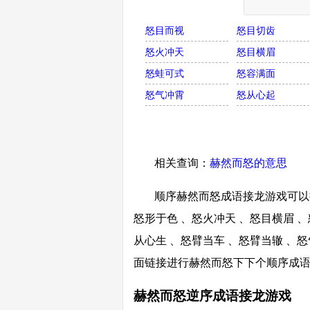
怒目而视
怒目切齿
怒火冲天
怒目横眉
怒蛙可式
怒容满面
怒气冲霄
怒从心起
相关查询：
赫然而怒的意思
顺序赫然而怒成语接龙游戏可以接
怒形于色 、怒火冲天 、怒目横眉 、
从心生 、怒臂当车 、怒臂当辙 、怒
面链接进行赫然而怒下下个顺序成
赫然而怒逆序成语接龙游戏