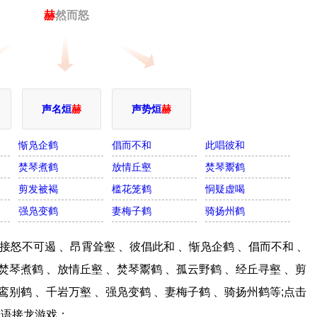
赫
然而怒
声名烜
赫
声势烜
赫
惭凫企鹤
倡而不和
此唱彼和
焚琴煮鹤
放情丘壑
焚琴鬻鹤
剪发被褐
槛花笼鹤
恫疑虚喝
强凫变鹤
妻梅子鹤
骑扬州鹤
怒不可遏 、昂霄耸壑 、彼倡此和 、惭凫企鹤 、倡而不和 、
焚琴煮鹤 、放情丘壑 、焚琴鬻鹤 、孤云野鹤 、经丘寻壑 、剪
鸾别鹤 、千岩万壑 、强凫变鹤 、妻梅子鹤 、骑扬州鹤等;点击
成语接龙游戏；