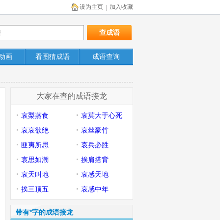
设为主页
加入收藏
|
动画
看图猜成语
成语查询
大家在查的成语接龙
哀梨蒸食
哀莫大于心死
哀哀欲绝
哀丝豪竹
匪夷所思
哀兵必胜
哀思如潮
挨肩搭背
哀天叫地
哀感天地
挨三顶五
哀感中年
带有*字的成语接龙