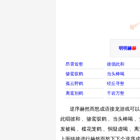
明明赫
赫
昂霄耸壑
彼倡此和
骖鸾驭鹤
当头棒喝
孤云野鹤
经丘寻壑
离鸾别鹤
千岩万壑
逆序赫然而怒成语接龙游戏可以接
此唱彼和 、骖鸾驭鹤 、当头棒喝 、
发被褐 、槛花笼鹤 、恫疑虚喝 、离
上面链接进行赫然而怒下下个逆序