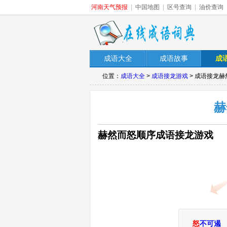
河南天气预报
|
中国地图
|
区号查询
|
油价查询
成语大全
成语故事
成
位置：
成语大全
>
成语接龙游戏
> 成语接龙
赫
赫然而怒顺序成语接龙游戏
怒
不可遏