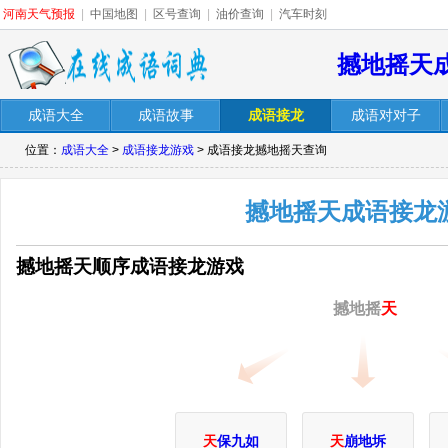
河南天气预报
|
中国地图
|
区号查询
|
油价查询
|
汽车时刻
撼地摇天
成语大全
成语故事
成语接龙
成语对对子
位置：
成语大全
>
成语接龙游戏
> 成语接龙撼地摇天查询
撼地摇天成语接龙
撼地摇天顺序成语接龙游戏
撼地摇
天
天
保九如
天
崩地坼