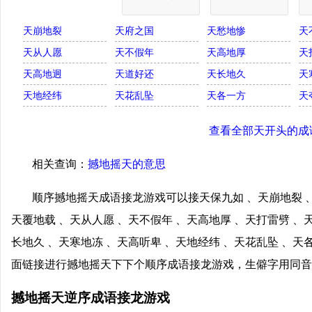
天崩地裂
天府之国
天愁地惨
天
天从人愿
天不假年
天高地厚
天
天高地迥
天道好还
天长地久
天
天地经纬
天花乱坠
天各一方
天
查看全部天开头的成
相关查询：
撼地摇天的意思
顺序撼地摇天成语接龙游戏可以接天保九如 、天崩地裂 、
天覆地载 、天从人愿 、天不假年 、天高地厚 、天打雷劈 、
长地久 、天寒地冻 、天高听卑 、天地经纬 、天花乱坠 、天
面链接进行撼地摇天下下个顺序成语接龙游戏，生僻字用同音
撼地摇天逆序成语接龙游戏