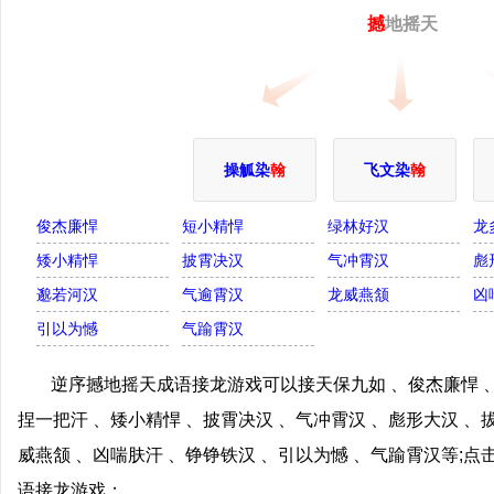
撼
地摇天
操觚染
翰
飞文染
翰
俊杰廉悍
短小精悍
绿林好汉
龙
矮小精悍
披霄决汉
气冲霄汉
彪
邈若河汉
气逾霄汉
龙威燕颔
凶
引以为憾
气踰霄汉
逆序撼地摇天成语接龙游戏可以接天保九如 、俊杰廉悍 、
捏一把汗 、矮小精悍 、披霄决汉 、气冲霄汉 、彪形大汉 、
威燕颔 、凶喘肤汗 、铮铮铁汉 、引以为憾 、气踰霄汉等;
语接龙游戏；