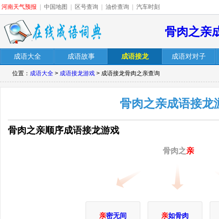
河南天气预报
|
中国地图
|
区号查询
|
油价查询
|
汽车时刻
骨肉之亲
成语大全
成语故事
成语接龙
成语对对子
位置：
成语大全
>
成语接龙游戏
> 成语接龙骨肉之亲查询
骨肉之亲成语接龙
骨肉之亲顺序成语接龙游戏
骨肉之
亲
亲
密无间
亲
如骨肉