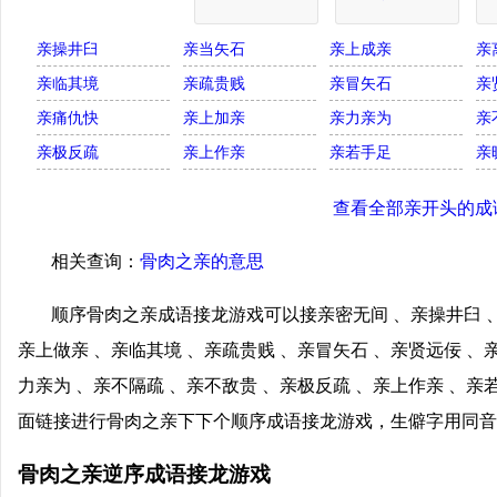
亲操井臼
亲当矢石
亲上成亲
亲
亲临其境
亲疏贵贱
亲冒矢石
亲
亲痛仇快
亲上加亲
亲力亲为
亲
亲极反疏
亲上作亲
亲若手足
亲
查看全部亲开头的成
相关查询：
骨肉之亲的意思
顺序骨肉之亲成语接龙游戏可以接亲密无间 、亲操井臼 、
亲上做亲 、亲临其境 、亲疏贵贱 、亲冒矢石 、亲贤远佞 、
力亲为 、亲不隔疏 、亲不敌贵 、亲极反疏 、亲上作亲 、亲
面链接进行骨肉之亲下下个顺序成语接龙游戏，生僻字用同音
骨肉之亲逆序成语接龙游戏