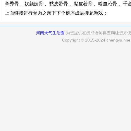
章秀骨 、奴颜媚骨 、黏皮带骨 、黏皮着骨 、啮血沁骨 、千
上面链接进行骨肉之亲下下个逆序成语接龙游戏；
河南天气生活圈
为您提供在线成语词典查询让您方
Copyright © 2015-2024 chengyu.hneh