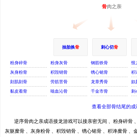
骨
肉之亲
抽胎换
骨
刺心切
骨
粉身碎骨
粉身灰骨
钢筋铁骨
恨
灰身粉骨
积毁销骨
镌心铭骨
积
刻肌刻骨
劳筋苦骨
龙章秀骨
奴
黏皮着骨
啮血沁骨
千金市骨
刺
查看全部骨结尾的成
逆序骨肉之亲成语接龙游戏可以接亲密无间 、粉身碎骨 、
灰躯糜骨 、灰身粉骨 、积毁销骨 、镌心铭骨 、积谗糜骨 、