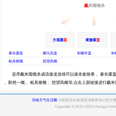
戤
米囤饿杀
方底圆
盖
黄旗紫
盖
暴衣露盖
驷马高盖
朱轓皁盖
朱
粗具梗概
想望风概
逆序戤米囤饿杀成语接龙游戏可以接杀敌致果 、暴衣露盖
、斠然一概 、粗具梗概 、想望风概等;点击上面链接进行戤
河南天气生活圈
为您提供在线成语词典查询让您方
Copyright © 2015-2024 chengyu.hneh