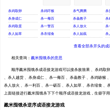
杀鸡取卵
杀鸡吓猴
杀气腾腾
杀
杀身成仁
杀一儆百
杀彘教子
杀
杀鸡取蛋
杀一警百
杀人放火
杀
杀人如草
杀衣缩食
杀人如蓺
杀
查看全部杀开头的成
相关查询：
戤米囤饿杀的意思
顺序戤米囤饿杀成语接龙游戏可以接杀敌致果 、杀鸡取卵
、杀人越货 、杀身成仁 、杀一儆百 、杀彘教子 、杀鸡哧猴 
杀人放火 、杀一利百 、杀一砺百 、杀人如草 、杀衣缩食 、
上面链接进行戤米囤饿杀下下个顺序成语接龙游戏，生僻字用
戤米囤饿杀逆序成语接龙游戏