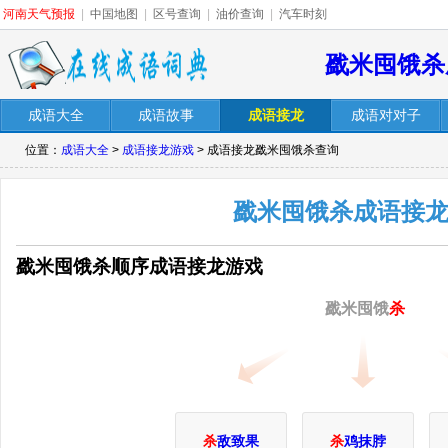
河南天气预报
|
中国地图
|
区号查询
|
油价查询
|
汽车时刻
戤米囤饿杀
成语大全
成语故事
成语接龙
成语对对子
位置：
成语大全
>
成语接龙游戏
> 成语接龙戤米囤饿杀查询
戤米囤饿杀成语接
戤米囤饿杀顺序成语接龙游戏
戤米囤饿
杀
杀
敌致果
杀
鸡抹脖