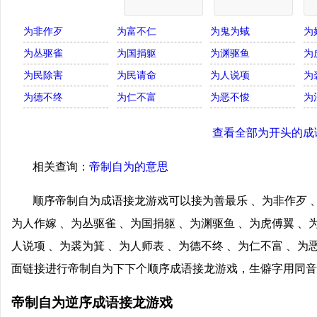
为非作歹
为富不仁
为鬼为蜮
为
为丛驱雀
为国捐躯
为渊驱鱼
为
为民除害
为民请命
为人说项
为
为德不终
为仁不富
为恶不悛
为
查看全部为开头的成
相关查询：
帝制自为的意思
顺序帝制自为成语接龙游戏可以接为善最乐 、为非作歹 、
为人作嫁 、为丛驱雀 、为国捐躯 、为渊驱鱼 、为虎傅翼 、
人说项 、为裘为箕 、为人师表 、为德不终 、为仁不富 、为
面链接进行帝制自为下下个顺序成语接龙游戏，生僻字用同音
帝制自为逆序成语接龙游戏