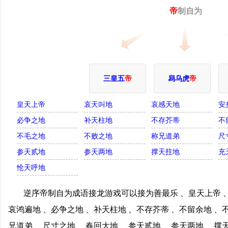
帝
制自为
三皇五
帝
舄乌虎
帝
皇天上帝
哀天叫地
哀感天地
安
必争之地
补天柱地
不存芥蒂
不
不毛之地
不败之地
称兄道弟
尺
参天贰地
参天两地
撑天拄地
充
怆天呼地
逆序帝制自为成语接龙游戏可以接为善最乐 、皇天上帝 、
哀鸿遍地 、必争之地 、补天柱地 、不存芥蒂 、不留余地 、
兄道弟 、尺寸之地 、春回大地 、参天贰地 、参天两地 、撑