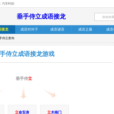
|
汽车时刻
垂手侍立成语接龙
语接龙
成语对对子
成语谜语
成语之最
成语
垂手侍立查询
手侍立成语接龙游戏
垂手侍
立
立
命安身
立
木南门