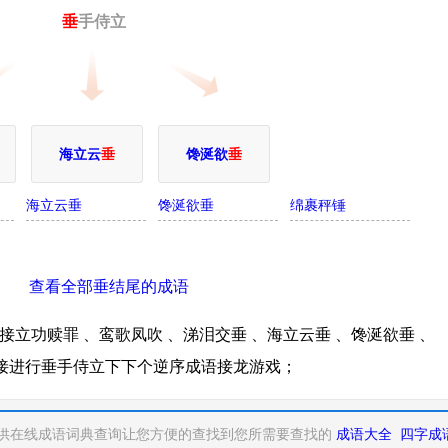
垂
手侍立
海立云
垂
馋涎欲
垂
海立云垂
馋涎欲垂
绵裹秤锤
查看全部垂结尾的成语
立功赎罪 、鸾歌凤吹 、涕泪交垂 、海立云垂 、馋涎欲垂 、
链接进行垂手侍立下下个逆序成语接龙游戏；
供在线成语词典查询让您方便的查找到您所需要查找的
成语大全
四字成