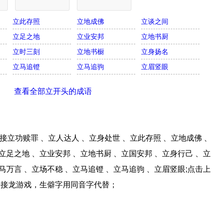
立此存照
立地成佛
立谈之间
立足之地
立业安邦
立地书厨
立时三刻
立地书橱
立身扬名
立马追镫
立马追驹
立眉竖眼
查看全部立开头的成语
立功赎罪 、立人达人 、立身处世 、立此存照 、立地成佛 、
立足之地 、立业安邦 、立地书厨 、立国安邦 、立身行己 、立
马万言 、立场不稳 、立马追镫 、立马追驹 、立眉竖眼;点击上
语接龙游戏，生僻字用同音字代替；