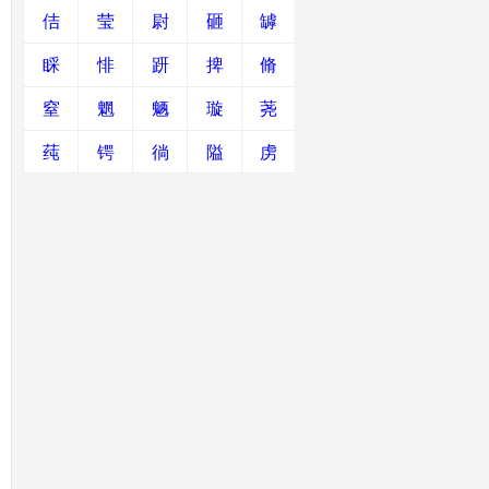
佶
莹
尉
砸
罅
睬
悱
趼
捭
脩
窒
魍
魉
璇
荛
莼
锷
徜
隘
虏