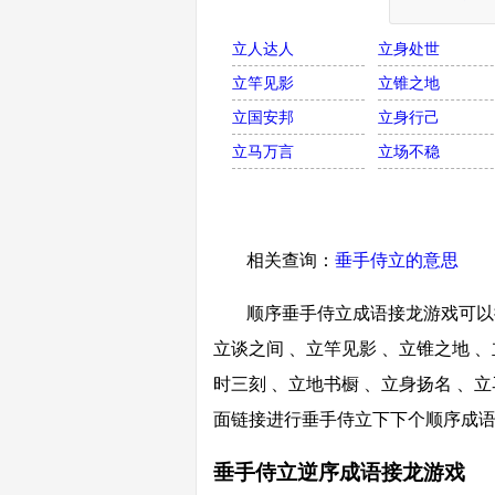
立人达人
立身处世
立竿见影
立锥之地
立国安邦
立身行己
立马万言
立场不稳
相关查询：
垂手侍立的意思
顺序垂手侍立成语接龙游戏可以接
立谈之间 、立竿见影 、立锥之地 、
时三刻 、立地书橱 、立身扬名 、立
面链接进行垂手侍立下下个顺序成
垂手侍立逆序成语接龙游戏