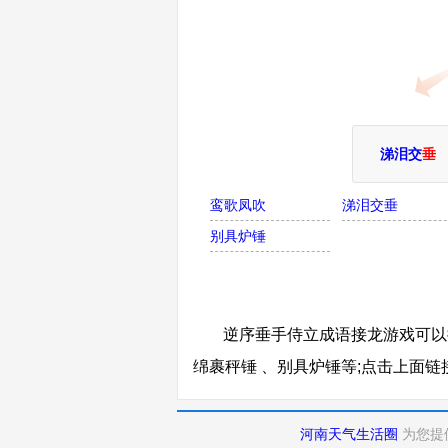
涕泪交
垂
鸾歌凤吹
涕泪交垂
别具炉锤
逆序垂手侍立成语接龙游戏可以接
绵裹秤锤 、别具炉锤等;点击上面
河南天气生活圈
为您提