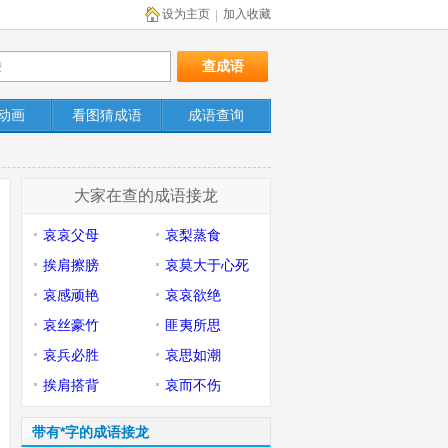
设为主页
加入收藏
|
动画
看图猜成语
成语查询
大家在查的成语接龙
哀哀父母
哀梨蒸食
挨肩擦膀
哀莫大于心死
哀感顽艳
哀哀欲绝
哀丝豪竹
匪夷所思
哀兵必胜
哀思如潮
挨肩搭背
哀而不伤
带有*字的成语接龙