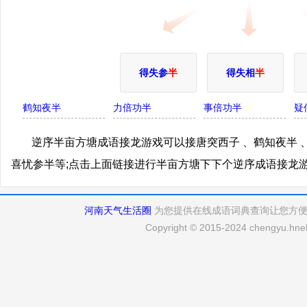
得失参
半
得失相
半
鹤知夜半
力倍功半
事倍功半
疑
逆序半亩方塘成语接龙游戏可以接唐突西子 、鹤知夜半 、
喜忧参半等;点击上面链接进行半亩方塘下下个逆序成语接龙
河南天气生活圈
为您提供在线成语词典查询让您方
Copyright © 2015-2024 chengyu.hneh