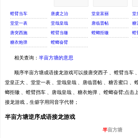
螳臂当车
唐虞之治
堂皇富丽
堂
堂堂一表
堂哉皇哉
唐临晋帖
糖
唐突西施
螳臂当辙
螳螂拒辙
螳
糖衣炮弹
螳螂奋臂
相关查询：
半亩方塘的意思
顺序半亩方塘成语接龙游戏可以接唐突西子 、螳臂当车 、
堂皇正大 、堂堂一表 、堂哉皇哉 、唐临晋帖 、糖舌蜜口 、
螂拒辙 、螳臂挡车 、唐哉皇哉 、糖衣炮弹 、螳螂奋臂;点
接龙游戏，生僻字用同音字代替；
半亩方塘逆序成语接龙游戏
半
亩方塘