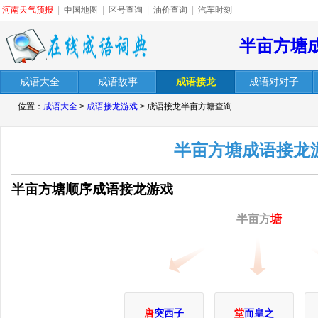
河南天气预报
|
中国地图
|
区号查询
|
油价查询
|
汽车时刻
半亩方塘
成语大全
成语故事
成语接龙
成语对对子
位置：
成语大全
>
成语接龙游戏
> 成语接龙半亩方塘查询
半亩方塘成语接龙
半亩方塘顺序成语接龙游戏
半亩方
塘
唐
突西子
堂
而皇之