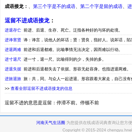
成语接龙：
、
第三个字是不的成语
、
第二个字是留的成语
、
进
逗留不进成语接龙
：
进退存亡
前进、后退、生存、死亡。泛指各种好的与坏的处境。
进谗害贤
谗：谗言，说他人的坏话；贤：贤良，指好人。说坏话，陷
进退两难
前进和后退都难。比喻事情无法决定，因而难以行动。
进寸退尺
进一寸，退一尺。比喻得到的少，失掉的多。
进退失据
前进和后退都失去了依据。形容无处容身。也指进退两难。
进旅退旅
旅：共，同。与众人一起进退。形容跟着大家走，自己没有
>>
查看全部逗留不进成语接龙的信息
逗留不进的意思是逗留：停滞不前。停顿不前
河南天气生活圈
为您提供在线成语词典查询让您方
Copyright © 2015-2024 chengyu.hneh