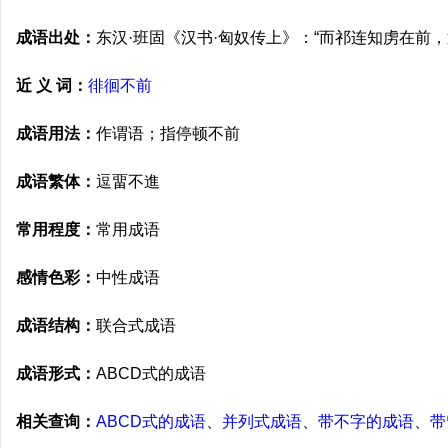
成语出处：
东汉·班固《汉书·匈奴传上》：“而祁连知虏在前，
近 义 词：
徘徊不前
成语用法：
作谓语；指停顿不前
成语繁体：
逗畱不進
常用程度：
常用成语
感情色彩：
中性成语
成语结构：
联合式成语
成语形式：
ABCD式的成语
相关查询：
ABCD式的成语
、
并列式成语
、
带不字的成语
、
带