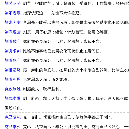
刻苦耐劳
刻苦：很能吃苦；耐：禁得起、受得住。工作勤奋，经得住
刻不容缓
指形势紧迫，一刻也不允许拖延。
刻木为吏
意思是不能受狱吏的污辱，即使是木头做的狱吏也不能见他
刻意经营
刻意：用尽心思；经营：计划管理。指用心筹画。
刻骨镂心
铭刻在心灵深处。形容记忆深刻，永远不忘。
刻舟求剑
比喻不懂事物已发展变化而仍静止地看问题。
刻骨铭心
铭刻在心灵深处。形容记忆深刻，永远不忘。
刻足适屦
屦：麻制的单底鞋。按照鞋的大小来削自己的脚。比喻主次
刻骨相思
形容思念之深，历久难移。
克敌制胜
制服敌人，取得胜利。
刻鹄类鹜
刻：刻画；鹄：天鹅；类：似，象；鹜：鸭子。画天鹅不成
但还相似。
克己复礼
克：克制。儒家指约束自己，使每件事都归于“礼”。
克己奉公
克己：约束自己；奉公：以公事为重。克制自己的私心，一