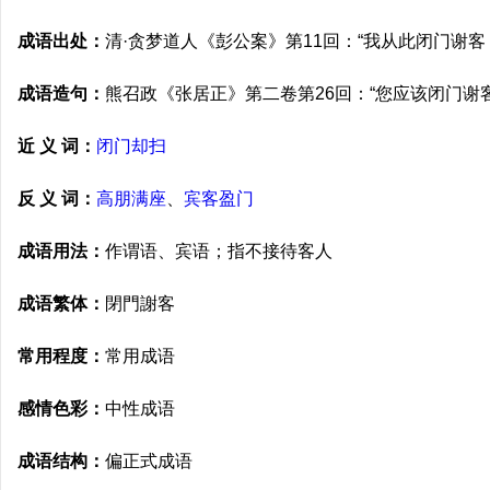
成语出处：
清·贪梦道人《彭公案》第11回：“我从此闭门谢客
成语造句：
熊召政《张居正》第二卷第26回：“您应该闭门谢客
近 义 词：
闭门却扫
反 义 词：
高朋满座
、
宾客盈门
成语用法：
作谓语、宾语；指不接待客人
成语繁体：
閉門謝客
常用程度：
常用成语
感情色彩：
中性成语
成语结构：
偏正式成语