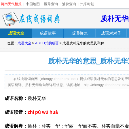
河南天气预报
|
中国地图
|
区号查询
|
油价查询
|
汽车时刻
质朴无华
成语大全
成语故事
成语接龙
成语对对子
位置：
成语大全
>
ABCD式的成语
> 成语质朴无华的意思及详解
质朴无华的意思_质朴无华
在线成语词典网（chengyu.hnehome.net）提供成语质朴无华的意
英语翻译、质朴无华造句等详细信息。访问地址：http://chengyu.hnehome.net/zhi
成语名称：
质朴无华
成语读音：
zhì pǔ wú huá
成语解释：
质朴：朴实；华：华丽，华而不实。朴实而毫不虚