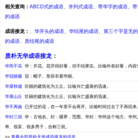
相关查询：
ABCD式的成语
、
并列式成语
、
带华字的成语
、
带
的成语
成语接龙：
、
华开头的成语
、
华结尾的成语
、
第三个字是无的
的成语
、
质结尾的成语
质朴无华成语接龙
：
华而不实
华：开花。花开得好看，但不结果实。比喻外表好看，内容
华冠丽服
冠：帽子。形容衣着华丽。
华屋秋墟
壮丽的建筑化为土丘。比喻兴亡盛衰的迅速。
华屋山丘
壮丽的建筑化为土丘。比喻兴亡盛衰的迅速。
华不再扬
已开过的花，在一年里不会再开。比喻时间过去了不再回来
华封三祝
华：古地名。封：疆界，范围。华封：华州这个地方。华州
寿、祝富、祝多男子，合称三祝。
>>
查看全部质朴无华成语接龙的信息