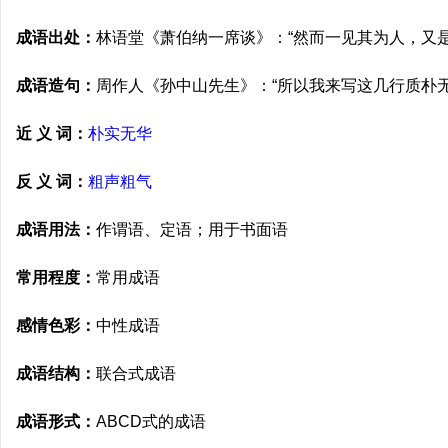
成语出处：
林语堂《萧伯纳一席谈》：“然而一见其为人，又
成语造句：
周作人《孙中山先生》：“所以我来写这几行质朴无
近 义 词：
朴实无华
反 义 词：
粗声粗气
成语用法：
作谓语、定语；用于书面语
常用程度：
常用成语
感情色彩：
中性成语
成语结构：
联合式成语
成语形式：
ABCD式的成语