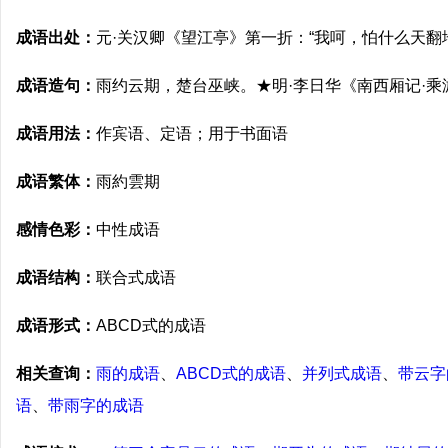
成语出处：
元·关汉卿《望江亭》第一折：“我呵，怕什么天翻
成语造句：
雨约云期，楚台巫峡。★明·李日华《南西厢记·乘
成语用法：
作宾语、定语；用于书面语
成语繁体：
雨約雲期
感情色彩：
中性成语
成语结构：
联合式成语
成语形式：
ABCD式的成语
相关查询：
雨的成语
、
ABCD式的成语
、
并列式成语
、
带云字
语
、
带雨字的成语