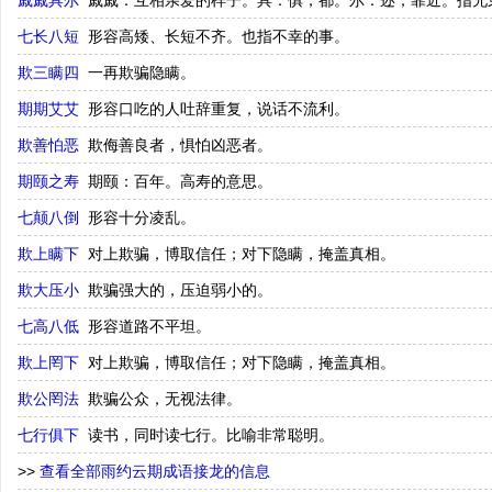
戚戚具尔
戚戚：互相亲爱的样子。具：俱，都。尔：迩，靠近。指兄
七长八短
形容高矮、长短不齐。也指不幸的事。
欺三瞒四
一再欺骗隐瞒。
期期艾艾
形容口吃的人吐辞重复，说话不流利。
欺善怕恶
欺侮善良者，惧怕凶恶者。
期颐之寿
期颐：百年。高寿的意思。
七颠八倒
形容十分凌乱。
欺上瞒下
对上欺骗，博取信任；对下隐瞒，掩盖真相。
欺大压小
欺骗强大的，压迫弱小的。
七高八低
形容道路不平坦。
欺上罔下
对上欺骗，博取信任；对下隐瞒，掩盖真相。
欺公罔法
欺骗公众，无视法律。
七行俱下
读书，同时读七行。比喻非常聪明。
>>
查看全部雨约云期成语接龙的信息