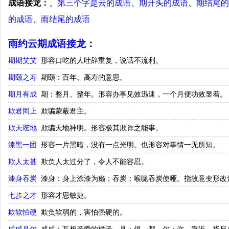
成语接龙：
、
第三个字是云的成语
、
期开头的成语
、
期结尾的
的成语
、
雨结尾的成语
雨约云期成语接龙
：
期期艾艾
形容口吃的人吐辞重复，说话不流利。
期颐之寿
期颐：百年。高寿的意思。
期月有成
期：整月、整年。形容办事见效迅速，一个月便功效显着。
欺君罔上
欺骗蒙蔽君主。
欺天诳地
欺骗天地神明。形容极其欺诈之能事。
漆黑一团
形容一片黑暗，没有一点光明。也形容对事情一无所知。
欺人太甚
欺负人太过分了，令人不能容忍。
漆身吞炭
漆身：身上涂漆为癞；吞炭：喉咙吞炭使哑。指故意变形改
七步之才
形容才思敏捷。
欺软怕硬
欺负软弱的，害怕强硬的。