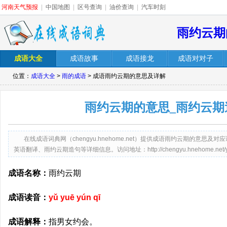
河南天气预报
|
中国地图
|
区号查询
|
油价查询
|
汽车时刻
雨约云期
成语大全
成语故事
成语接龙
成语对对子
位置：
成语大全
>
雨的成语
> 成语雨约云期的意思及详解
雨约云期的意思_雨约云期
在线成语词典网（chengyu.hnehome.net）提供成语雨约云期的意
英语翻译、雨约云期造句等详细信息。访问地址：http://chengyu.hnehome.net/yuyu
成语名称：
雨约云期
成语读音：
yǔ yuē yún qī
成语解释：
指男女约会。