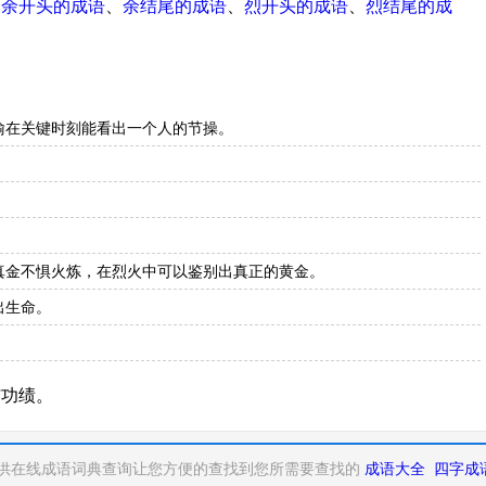
、
余开头的成语
、
余结尾的成语
、
烈开头的成语
、
烈结尾的成
喻在关键时刻能看出一个人的节操。
真金不惧火炼，在烈火中可以鉴别出真正的黄金。
出生命。
与功绩。
供在线成语词典查询让您方便的查找到您所需要查找的
成语大全
四字成