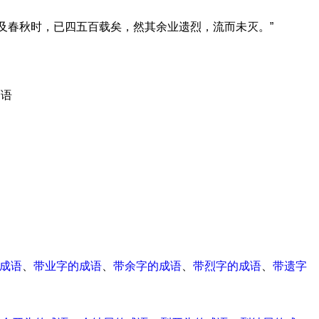
“及春秋时，已四五百载矣，然其余业遗烈，流而未灭。”
面语
成语
、
带业字的成语
、
带余字的成语
、
带烈字的成语
、
带遗字