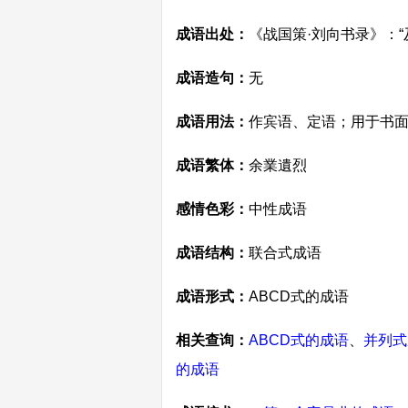
成语出处：
《战国策·刘向书录》：
成语造句：
无
成语用法：
作宾语、定语；用于书
成语繁体：
余業遺烈
感情色彩：
中性成语
成语结构：
联合式成语
成语形式：
ABCD式的成语
相关查询：
ABCD式的成语
、
并列式
的成语