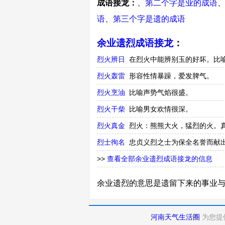
成语接龙：
、
第二个字是业的成语
语
、
第三个字是遗的成语
余业遗烈成语接龙
：
烈火辨日
在烈火中能辨别玉的好坏。比
烈火轰雷
形容性情暴躁，爱发脾气。
烈火烹油
比喻声势气焰很盛。
烈火干柴
比喻男女欢情很深。
烈火真金
烈火：熊熊大火，猛烈的火。
烈士徇名
忠贞义烈之士为保全名誉而献
>>
查看全部余业遗烈成语接龙的信息
余业遗烈的意思是遗留下来的事业
河南天气生活圈
为您提