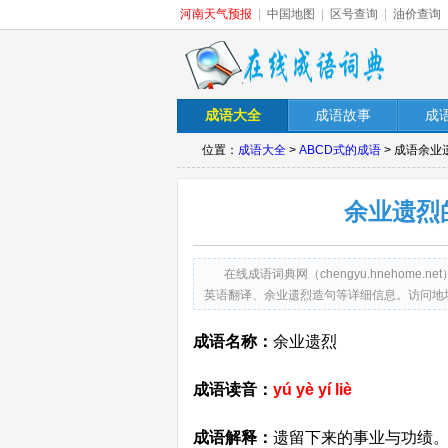
河南天气预报
|
中国地图
|
区号查询
|
油价查询
成语大全
成语故事
成
位置：
成语大全
>
ABCD式的成语
> 成语余
余业遗烈
在线成语词典网（chengyu.hneho
英语翻译、余业遗烈造句等详细信息。访问地址：http://ch
成语名称：
余业遗烈
成语读音：
yú yè yí liè
成语解释：
遗留下来的事业与功绩