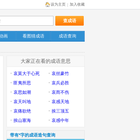
设为主页
加入收藏
|
动画
看图猜成语
成语查询
大家正在看的成语意思
哀莫大于心死
哀丝豪竹
匪夷所思
哀兵必胜
哀思如潮
哀而不伤
哀天叫地
哀感天地
哀痛欲绝
挨三顶五
挨山塞海
哀感中年
带有*字的成语造句查询