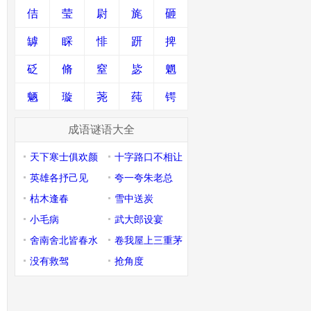
佶
莹
尉
旄
砸
罅
睬
悱
趼
捭
砭
脩
窒
毖
魍
魉
璇
荛
莼
锷
成语谜语大全
天下寒士俱欢颜
十字路口不相让
英雄各抒己见
夸一夸朱老总
枯木逢春
雪中送炭
小毛病
武大郎设宴
舍南舍北皆春水
卷我屋上三重茅
没有救驾
抢角度