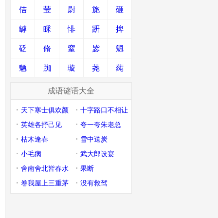
佶
莹
尉
旄
砸
罅
睬
悱
趼
捭
砭
脩
窒
毖
魍
魉
踟
璇
荛
莼
成语谜语大全
天下寒士俱欢颜
十字路口不相让
英雄各抒己见
夸一夸朱老总
枯木逢春
雪中送炭
小毛病
武大郎设宴
舍南舍北皆春水
果断
卷我屋上三重茅
没有救驾