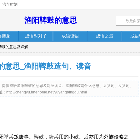
|
汽车时刻
渔阳鞞鼓的意思
语接龙
成语对对子
成语谜语
成语之最
成语
阳鞞鼓的意思及详解
的意思_渔阳鞞鼓造句、读音
me.net）提供成语渔阳鞞鼓的意思及对应读音、渔阳鞞鼓是什么意思、近义词、反义词、
hengyu.hnehome.net/yuyangbinggu.html
渔阳举兵叛唐事。鞞鼓，骑兵用的小鼓。后亦用为外族侵略之