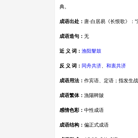
典。
成语出处：
唐·白居易《长恨歌》：
成语造句：
无
近 义 词：
渔阳鼙鼓
反 义 词：
同舟共济
、
和衷共济
成语用法：
作宾语、定语；指发生
成语繁体：
漁陽鞞皷
感情色彩：
中性成语
成语结构：
偏正式成语