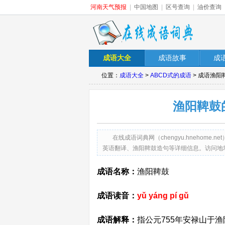
河南天气预报
|
中国地图
|
区号查询
|
油价查询
成语大全
成语故事
成
位置：
成语大全
>
ABCD式的成语
> 成语渔
渔阳鞞鼓
在线成语词典网（chengyu.hneho
英语翻译、渔阳鞞鼓造句等详细信息。访问地址：http://c
成语名称：
渔阳鞞鼓
成语读音：
yǔ yáng pí gǔ
成语解释：
指公元755年安禄山于