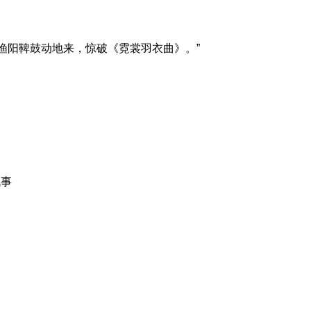
“渔阳鞞鼓动地来，惊破《霓裳羽衣曲》。”
战事