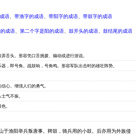
成语
、
带渔字的成语
、
带阳字的成语
、
带鼓字的成语
尾的成语
、
第二个字是阳的成语
、
鼓开头的成语
、
鼓结尾的成语
拨弄舌头。形容凭口舌挑拨、煽动或进行游说。
乐器，即号角。战鼓响，号角鸣。形容军队出击时的雄壮阵势。
的信心。增强人们的勇气。
队士气不振。
眼色。
禄山于渔阳举兵叛唐事。鞞鼓，骑兵用的小鼓。后亦用为外族侵