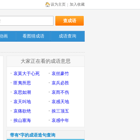
设为主页
加入收藏
|
动画
看图猜成语
成语查询
大家正在看的成语意思
哀莫大于心死
哀丝豪竹
匪夷所思
哀兵必胜
哀思如潮
哀而不伤
哀天叫地
哀感天地
哀痛欲绝
挨三顶五
挨山塞海
哀感中年
带有*字的成语造句查询