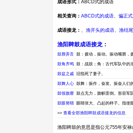
成语形式：
ABCD式的成语
相关查询：
ABCD式的成语
、
偏正式
成语接龙：
、
渔开头的成语
、
渔结
渔阳鞞鼓成语接龙
：
鼓唇弄舌
鼓：拨动，振动。振动嘴唇，
鼓角齐鸣
鼓：战鼓；角：古代军队中的
鼓盆之戚
旧指死了妻子。
鼓舞人心
鼓舞：振作，奋发。振奋人们
鼓馁旗靡
鼓点无力，旗帜歪倒。形容军
鼓眼努睛
眼睛张大、凸起的样子。指使
>>
查看全部渔阳鞞鼓成语接龙的信息
渔阳鞞鼓的意思是指公元755年安