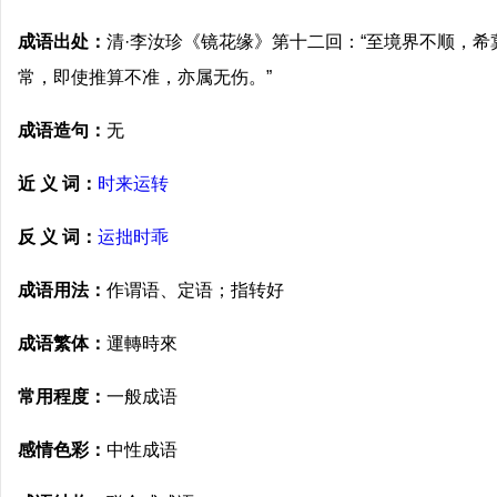
成语出处：
清·李汝珍《镜花缘》第十二回：“至境界不顺，
常，即使推算不准，亦属无伤。”
成语造句：
无
近 义 词：
时来运转
反 义 词：
运拙时乖
成语用法：
作谓语、定语；指转好
成语繁体：
運轉時來
常用程度：
一般成语
感情色彩：
中性成语