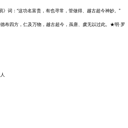
太易》词：“这功名富贵，有也寻常，管做得、越古超今神妙。”
德布四方，仁及万物，越古超今，虽唐、虞无以过此。★明·罗
奖人