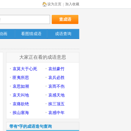
设为主页
加入收藏
|
动画
看图猜成语
成语查询
大家正在看的成语意思
哀莫大于心死
哀丝豪竹
匪夷所思
哀兵必胜
哀思如潮
哀而不伤
哀天叫地
哀感天地
哀痛欲绝
挨三顶五
挨山塞海
哀感中年
带有*字的成语造句查询