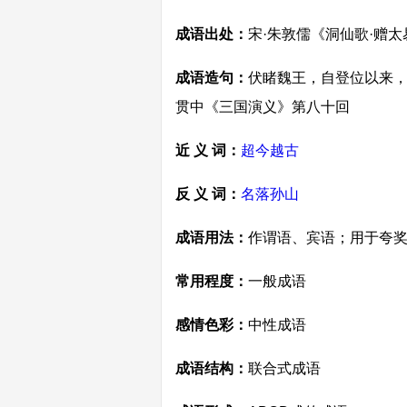
成语出处：
宋·朱敦儒《洞仙歌·赠
成语造句：
伏睹魏王，自登位以来，
贯中《三国演义》第八十回
近 义 词：
超今越古
反 义 词：
名落孙山
成语用法：
作谓语、宾语；用于夸
常用程度：
一般成语
感情色彩：
中性成语
成语结构：
联合式成语