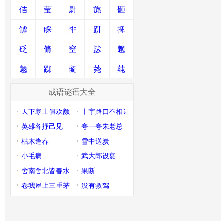
佶
莹
尉
旄
砸
罅
睬
悱
趼
捭
砭
脩
窒
毖
魍
魉
踟
璇
荛
莼
成语谜语大全
天下寒士俱欢颜
十字路口不相让
英雄各抒己见
夸一夸朱老总
枯木逢春
雪中送炭
小毛病
武大郎设宴
舍南舍北皆春水
果断
卷我屋上三重茅
没有救驾