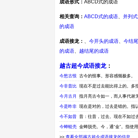
成语形式：
ABCD式的成语
相关查询：
ABCD式的成语
、
并列式
的成语
成语接龙：
、
今开头的成语
、
今结
的成语
、
越结尾的成语
越古超今成语接龙
：
今愁古恨
古今的恨事。形容感慨极多。
今非昔比
现在不是过去能比得上的。多
今月古月
指月亮古今如一，而人事代谢
今是昨非
现在是对的，过去是错的。指
今不如昔
昔：往昔，过去。现在不如过
今蝉蜕壳
金蝉脱壳。今，通“金”。指使
>>
查看全部越古超今成语接龙的信息