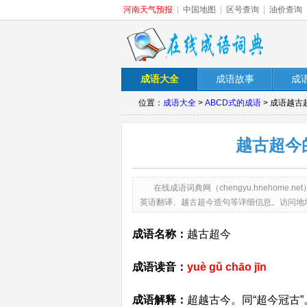
河南天气预报
|
中国地图
|
区号查询
|
油价查询
成语大全
成语故事
成
位置：
成语大全
>
ABCD式的成语
> 成语越
越古超今
在线成语词典网（chengyu.hneho
英语翻译、越古超今造句等详细信息。访问地址：http://ch
成语名称：
越古超今
成语读音：
yuè gǔ chāo jīn
成语解释：
超越古今。同“超今冠古”