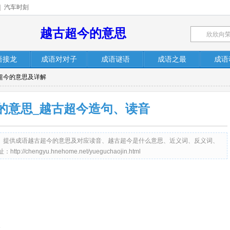
|
汽车时刻
越古超今的意思
语接龙
成语对对子
成语谜语
成语之最
成语
古超今的意思及详解
的意思_越古超今造句、读音
me.net）提供成语越古超今的意思及对应读音、越古超今是什么意思、近义词、反义词、
engyu.hnehome.net/yueguchaojin.html
。