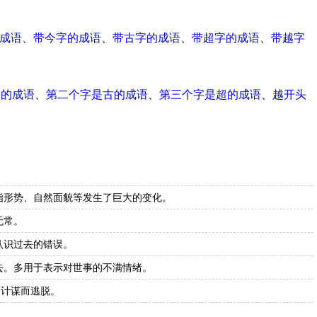
成语
、
带今字的成语
、
带古字的成语
、
带超字的成语
、
带越字
尾的成语
、
第二个字是古的成语
、
第三个字是超的成语
、
越开头
指形势、自然面貌等发生了巨大的变化。
无常。
认识过去的错误。
去。多用于表示对世事的不满情绪。
用计谋而逃脱。