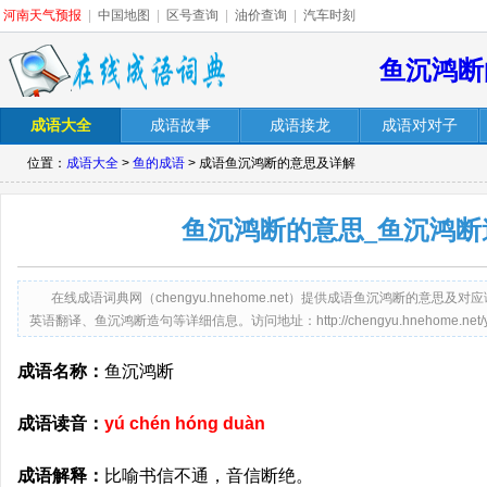
河南天气预报
|
中国地图
|
区号查询
|
油价查询
|
汽车时刻
鱼沉鸿断
成语大全
成语故事
成语接龙
成语对对子
位置：
成语大全
>
鱼的成语
> 成语鱼沉鸿断的意思及详解
鱼沉鸿断的意思_鱼沉鸿断
在线成语词典网（chengyu.hnehome.net）提供成语鱼沉鸿断的意
英语翻译、鱼沉鸿断造句等详细信息。访问地址：http://chengyu.hnehome.net/yuch
成语名称：
鱼沉鸿断
成语读音：
yú chén hóng duàn
成语解释：
比喻书信不通，音信断绝。