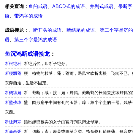
相关查询：
鱼的成语
、
ABCD式的成语
、
并列式成语
、
带断字
语
、
带鸿字的成语
成语接龙：
、
断开头的成语
、
断结尾的成语
、
第二个字是沉的
语
、
第三个字是鸿的成语
鱼沉鸿断成语接龙
：
断根绝种
断绝后代，即断子绝孙。
断梗飘蓬
梗：植物的枝茎；蓬：蓬蒿，遇风常吹折离根，飞转不已。
东奔西走，生活不固定。
断鹤续凫
断：截断；续：接；凫：野鸭。截断鹤的长腿去接续野鸭的
断壁残璋
壁：圆形扁平中间有孔的玉器；璋：象半个圭的玉器。残缺
东西。
断还归宗
指出嫁或被卖的女子由官府判决归还母家。
断齑画粥
断：切断；齑：酱菜或腌菜之类。指食物粗简微薄。形容贫