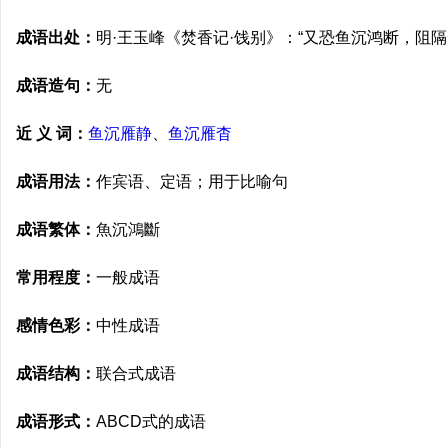
成语出处：
明·王玉峰《焚香记·饯别》：“又恐鱼沉鸿断，阻
成语造句：
无
近 义 词：
鱼沉雁静
、
鱼沉雁杳
成语用法：
作宾语、定语；用于比喻句
成语繁体：
魚沉鴻斷
常用程度：
一般成语
感情色彩：
中性成语
成语结构：
联合式成语
成语形式：
ABCD式的成语