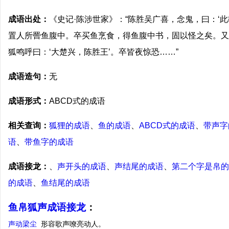
成语出处：
《史记·陈涉世家》：“陈胜吴广喜，念鬼，曰：‘此
置人所罾鱼腹中。卒买鱼烹食，得鱼腹中书，固以怪之矣。又
狐鸣呼曰：‘大楚兴，陈胜王’。卒皆夜惊恐……”
成语造句：
无
成语形式：
ABCD式的成语
相关查询：
狐狸的成语
、
鱼的成语
、
ABCD式的成语
、
带声字
语
、
带鱼字的成语
成语接龙：
、
声开头的成语
、
声结尾的成语
、
第二个字是帛的
的成语
、
鱼结尾的成语
鱼帛狐声成语接龙
：
声动梁尘
形容歌声嘹亮动人。