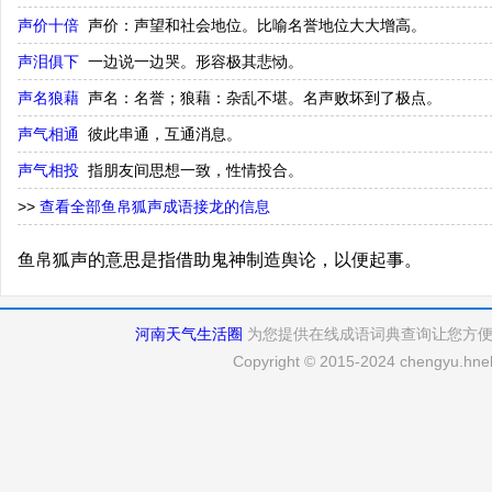
声价十倍
声价：声望和社会地位。比喻名誉地位大大增高。
声泪俱下
一边说一边哭。形容极其悲恸。
声名狼藉
声名：名誉；狼藉：杂乱不堪。名声败坏到了极点。
声气相通
彼此串通，互通消息。
声气相投
指朋友间思想一致，性情投合。
>>
查看全部鱼帛狐声成语接龙的信息
鱼帛狐声的意思是指借助鬼神制造舆论，以便起事。
河南天气生活圈
为您提供在线成语词典查询让您方
Copyright © 2015-2024 chengyu.hneh