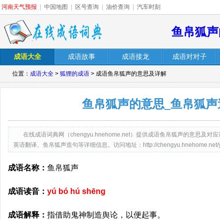
河南天气预报
|
中国地图
|
区号查询
|
油价查询
|
汽车时刻
鱼帛狐声
成语大全
成语故事
成语接龙
成语对对子
位置：
成语大全
>
狐狸的成语
> 成语鱼帛狐声的意思及详解
鱼帛狐声的意思_鱼帛狐声
在线成语词典网（chengyu.hnehome.net）提供成语鱼帛狐声的意
英语翻译、鱼帛狐声造句等详细信息。访问地址：http://chengyu.hnehome.net/yub
成语名称：
鱼帛狐声
成语读音：
yú bó hú shēng
成语解释：
指借助鬼神制造舆论，以便起事。