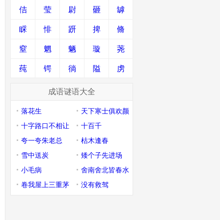
佶
莹
尉
砸
罅
睬
悱
趼
捭
脩
窒
魍
魉
璇
荛
莼
锷
徜
隘
虏
成语谜语大全
落花生
天下寒士俱欢颜
十字路口不相让
十百千
夸一夸朱老总
枯木逢春
雪中送炭
矮个子先进场
小毛病
舍南舍北皆春水
卷我屋上三重茅
没有救驾