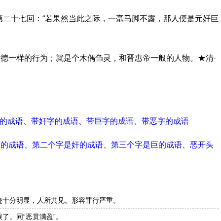
第二十七回：“若果然当此之际，一毫马脚不露，那人便是元奸巨
德一样的行为；就是个木偶刍灵，和晋惠帝一般的人物。★清·
的成语
、
带奸字的成语
、
带巨字的成语
、
带恶字的成语
尾的成语
、
第二个字是奸的成语
、
第三个字是巨的成语
、
恶开头
迹十分明显，人所共见。形容罪行严重。
了。同“恶贯满盈”。