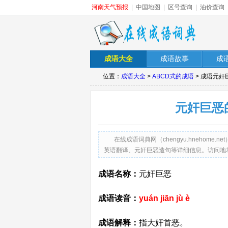
河南天气预报
|
中国地图
|
区号查询
|
油价查询
成语大全
成语故事
成
位置：
成语大全
>
ABCD式的成语
> 成语元
元奸巨恶
在线成语词典网（chengyu.hneho
英语翻译、元奸巨恶造句等详细信息。访问地址：http://ch
成语名称：
元奸巨恶
成语读音：
yuán jiān jù è
成语解释：
指大奸首恶。