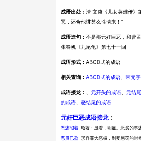
成语出处：
清·文康《儿女英雄传》
恶，还合他讲甚么性情来！”
成语造句：
不是那元奸巨恶，和曹孟
张春帆《九尾龟》第七十一回
成语形式：
ABCD式的成语
相关查询：
ABCD式的成语
、
带元字
成语接龙：
、
元开头的成语
、
元结
的成语
、
恶结尾的成语
元奸巨恶成语接龙
：
恶迹昭着
昭著：显着，明显。恶劣的事
恶贯已盈
形容罪大恶极，到受惩罚的时候