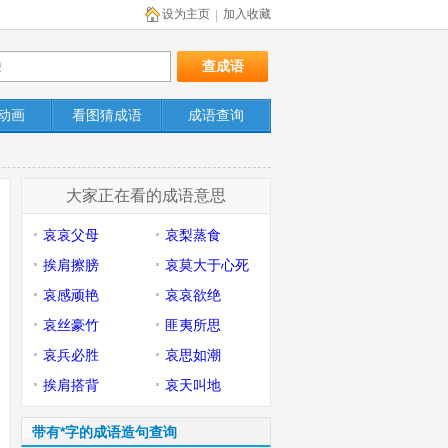
设为主页
加入收藏
|
动画
看图猜成语
成语查询
大家正在看的成语意思
哀哀父母
哀梨蒸食
挨肩擦膀
哀莫大于心死
哀感顽艳
哀哀欲绝
哀丝豪竹
匪夷所思
哀兵必胜
哀思如潮
挨肩搭背
哀天叫地
带有*字的成语造句查询