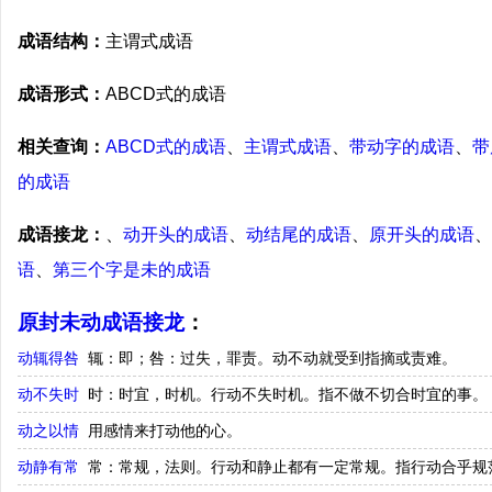
成语结构：
主谓式成语
成语形式：
ABCD式的成语
相关查询：
ABCD式的成语
、
主谓式成语
、
带动字的成语
、
带
的成语
成语接龙：
、
动开头的成语
、
动结尾的成语
、
原开头的成语
、
语
、
第三个字是未的成语
原封未动成语接龙
：
动辄得咎
辄：即；咎：过失，罪责。动不动就受到指摘或责难。
动不失时
时：时宜，时机。行动不失时机。指不做不切合时宜的事。
动之以情
用感情来打动他的心。
动静有常
常：常规，法则。行动和静止都有一定常规。指行动合乎规