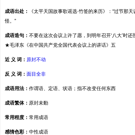
成语出处：
《太平天国故事歌谣选·竹签的来历》：“过节那
怪。”
成语造句：
不要在这次会议上许了愿，到明年召开‘八大’时
★毛泽东《在中国共产党全国代表会议上的讲话》五
近 义 词：
原封不动
反 义 词：
面目全非
成语用法：
作谓语、定语、状语；指不改变任何东西
成语繁体：
原封未動
常用程度：
常用成语
感情色彩：
中性成语