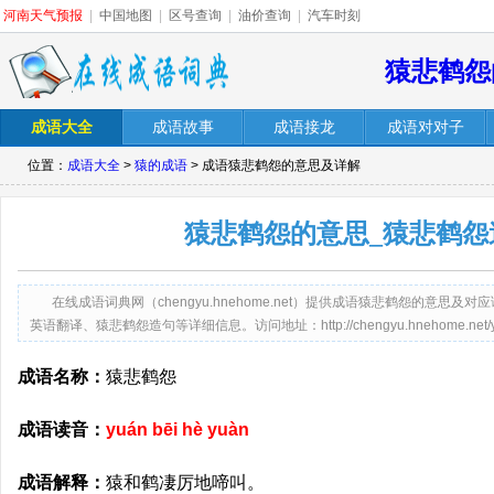
河南天气预报
|
中国地图
|
区号查询
|
油价查询
|
汽车时刻
猿悲鹤怨
成语大全
成语故事
成语接龙
成语对对子
位置：
成语大全
>
猿的成语
> 成语猿悲鹤怨的意思及详解
猿悲鹤怨的意思_猿悲鹤怨
在线成语词典网（chengyu.hnehome.net）提供成语猿悲鹤怨的意
英语翻译、猿悲鹤怨造句等详细信息。访问地址：http://chengyu.hnehome.net/yuan
成语名称：
猿悲鹤怨
成语读音：
yuán bēi hè yuàn
成语解释：
猿和鹤凄厉地啼叫。