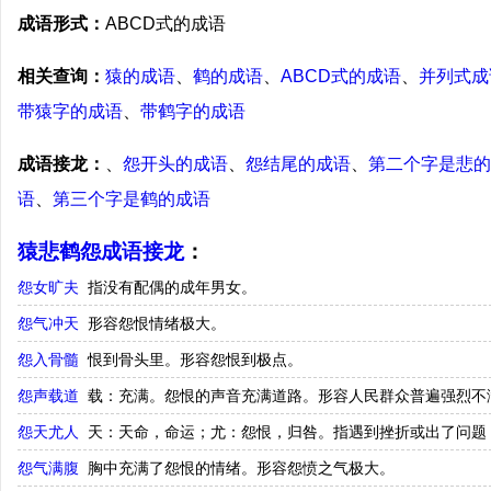
成语形式：
ABCD式的成语
相关查询：
猿的成语
、
鹤的成语
、
ABCD式的成语
、
并列式成
带猿字的成语
、
带鹤字的成语
成语接龙：
、
怨开头的成语
、
怨结尾的成语
、
第二个字是悲的
语
、
第三个字是鹤的成语
猿悲鹤怨成语接龙
：
怨女旷夫
指没有配偶的成年男女。
怨气冲天
形容怨恨情绪极大。
怨入骨髓
恨到骨头里。形容怨恨到极点。
怨声载道
载：充满。怨恨的声音充满道路。形容人民群众普遍强烈不
怨天尤人
天：天命，命运；尤：怨恨，归咎。指遇到挫折或出了问题
怨气满腹
胸中充满了怨恨的情绪。形容怨愤之气极大。