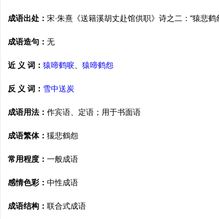
成语出处：
宋·朱熹《送籍溪胡丈赴馆供职》诗之二：“猿悲鹤
成语造句：
无
近 义 词：
猿啼鹤唳
、
猿啼鹤怨
反 义 词：
雪中送炭
成语用法：
作宾语、定语；用于书面语
成语繁体：
猨悲鶴怨
常用程度：
一般成语
感情色彩：
中性成语
成语结构：
联合式成语