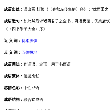
成语出处：
语出晋·杜预《〈春秋左传集解〉序》：“优而柔之
成语造句：
如此然后求诸四君子之全书，沉潜反覆，优柔餍饫
《〈四书朱子大全〉序》
近 义 词：
优柔厌饫
反 义 词：
五体投地
成语用法：
作谓语、定语；用于书面语
成语繁体：
優柔餍飫
感情色彩：
中性成语
成语结构：
联合式成语