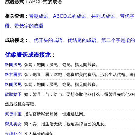
成语形式：
ABCD式的成语
相关查询：
晋朝成语
、
ABCD式的成语
、
并列式成语
、
带优字
语
、
带饫字的成语
成语接龙：
、
优开头的成语
、
优结尾的成语
、
第二个字是柔的
优柔餍饫成语接龙
：
饫闻厌见
饫闻：饱闻；厌见：饱见。指见闻甚多。
饫甘餍肥
饫：饱食；餍：吃饱。饱食肥美的食品。形容生活优裕、奢
饫闻厌见
饫闻：饱闻；厌见：饱见。指见闻甚多。
欲取姑予
姑：暂且；与：给与。要想夺取他些什么，得暂且先给他些
然后找机会夺取。
狱货非宝
指法官断狱受贿赂，也难逃法网。
鬻儿卖女
鬻：卖。指生活无依，被迫卖掉自己的儿女。
玉楼赴召
文人早死的婉词。