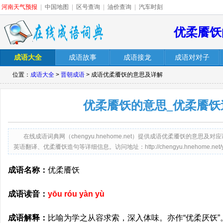
河南天气预报
|
中国地图
|
区号查询
|
油价查询
|
汽车时刻
优柔餍饫
成语大全
成语故事
成语接龙
成语对对子
位置：
成语大全
>
晋朝成语
> 成语优柔餍饫的意思及详解
优柔餍饫的意思_优柔餍饫
在线成语词典网（chengyu.hnehome.net）提供成语优柔餍饫的意
英语翻译、优柔餍饫造句等详细信息。访问地址：http://chengyu.hnehome.net/yry
成语名称：
优柔餍饫
成语读音：
yōu róu yàn yù
成语解释：
比喻为学之从容求索，深入体味。亦作“优柔厌饫”