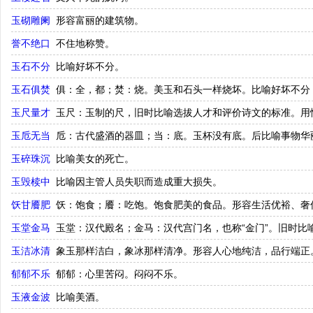
玉砌雕阑
形容富丽的建筑物。
誉不绝口
不住地称赞。
玉石不分
比喻好坏不分。
玉石俱焚
俱：全，都；焚：烧。美玉和石头一样烧坏。比喻好坏不分
玉尺量才
玉尺：玉制的尺，旧时比喻选拔人才和评价诗文的标准。用
玉卮无当
卮：古代盛酒的器皿；当：底。玉杯没有底。后比喻事物华
玉碎珠沉
比喻美女的死亡。
玉毁椟中
比喻因主管人员失职而造成重大损失。
饫甘餍肥
饫：饱食；餍：吃饱。饱食肥美的食品。形容生活优裕、奢
玉堂金马
玉堂：汉代殿名；金马：汉代宫门名，也称“金门”。旧时比
玉洁冰清
象玉那样洁白，象冰那样清净。形容人心地纯洁，品行端正
郁郁不乐
郁郁：心里苦闷。闷闷不乐。
玉液金波
比喻美酒。