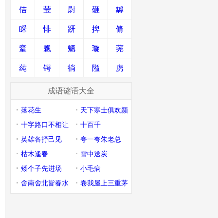
佶
莹
尉
砸
罅
睬
悱
趼
捭
脩
窒
魍
魉
璇
荛
莼
锷
徜
隘
虏
成语谜语大全
落花生
天下寒士俱欢颜
十字路口不相让
十百千
英雄各抒己见
夸一夸朱老总
枯木逢春
雪中送炭
矮个子先进场
小毛病
舍南舍北皆春水
卷我屋上三重茅