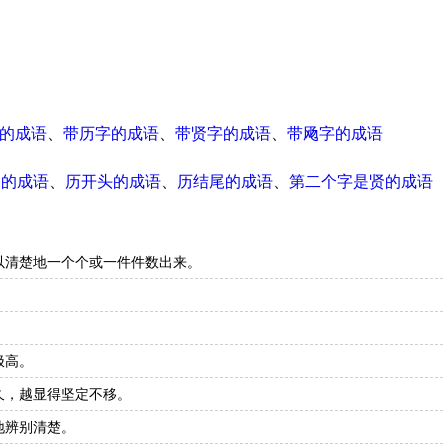
的成语
、
带历字的成语
、
带贤字的成语
、
带飏字的成语
尾的成语
、
历开头的成语
、
历结尾的成语
、
第二个字是贤的成语
以清楚地一个个或一件件数出来。
极高。
久，越显得坚定不移。
地辨别清楚。