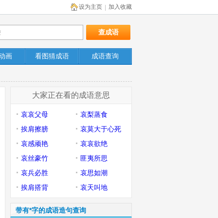
设为主页
加入收藏
|
动画
看图猜成语
成语查询
大家正在看的成语意思
哀哀父母
哀梨蒸食
挨肩擦膀
哀莫大于心死
哀感顽艳
哀哀欲绝
哀丝豪竹
匪夷所思
哀兵必胜
哀思如潮
挨肩搭背
哀天叫地
带有*字的成语造句查询