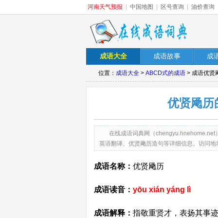
河南天气预报
|
中国地图
|
区号查询
|
油价查询
成语大全
成语故事
成
位置：
成语大全
>
ABCD式的成语
> 成语优
优贤飏历
在线成语词典网（chengyu.hneho
英语翻译、优贤飏历造句等详细信息。访问地址：http://ch
成语名称：
优贤飏历
成语读音：
yōu xián yáng lì
成语解释：
指敬重贤才，表扬其事迹