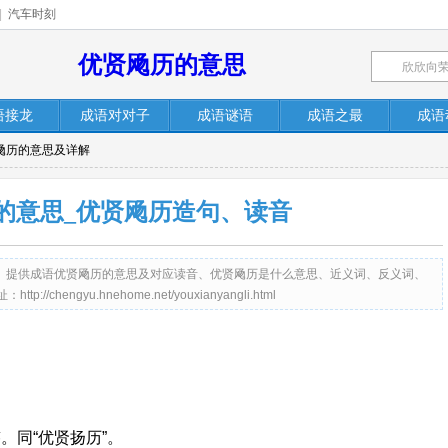
|
汽车时刻
优贤飏历的意思
语接龙
成语对对子
成语谜语
成语之最
成语
贤飏历的意思及详解
的意思_优贤飏历造句、读音
me.net）提供成语优贤飏历的意思及对应读音、优贤飏历是什么意思、近义词、反义词、
engyu.hnehome.net/youxianyangli.html
。同“优贤扬历”。