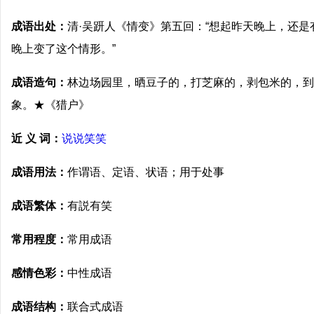
成语出处：
清·吴趼人《情变》第五回：“想起昨天晚上，还
晚上变了这个情形。”
成语造句：
林边场园里，晒豆子的，打芝麻的，剥包米的，到
象。★《猎户》
近 义 词：
说说笑笑
成语用法：
作谓语、定语、状语；用于处事
成语繁体：
有説有笑
常用程度：
常用成语
感情色彩：
中性成语
成语结构：
联合式成语