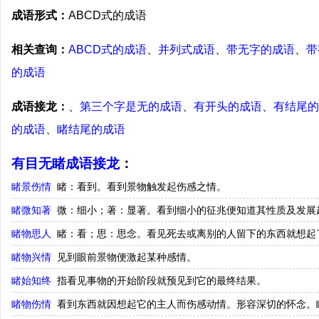
成语形式：
ABCD式的成语
相关查询：
ABCD式的成语
、
并列式成语
、
带无字的成语
、
带
的成语
成语接龙：
、
第三个字是无的成语
、
有开头的成语
、
有结尾的
的成语
、
睹结尾的成语
有目无睹成语接龙
：
睹景伤情
睹：看到。看到景物触发起伤感之情。
睹微知著
微：细小；著：显著。看到细小的征兆便知道其性质及发展
睹物思人
睹：看；思：思念。看见死去或离别的人留下的东西就想起
睹物兴情
见到眼前景物便激起某种感情。
睹始知终
指看见事物的开始阶段就预见到它的最终结果。
睹物伤情
看到东西就因想起它的主人而伤感动情。形容深切的怀念。