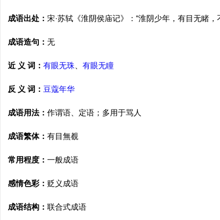
成语出处：
宋·苏轼《淮阴侯庙记》：“淮阴少年，有目无睹，
成语造句：
无
近 义 词：
有眼无珠
、
有眼无瞳
反 义 词：
豆蔻年华
成语用法：
作谓语、定语；多用于骂人
成语繁体：
有目無覩
常用程度：
一般成语
感情色彩：
贬义成语
成语结构：
联合式成语