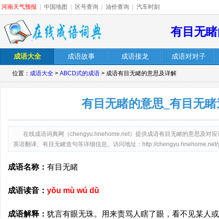
河南天气预报
|
中国地图
|
区号查询
|
油价查询
|
汽车时刻
有目无睹
成语大全
成语故事
成语接龙
成语对对子
位置：
成语大全
>
ABCD式的成语
> 成语有目无睹的意思及详解
有目无睹的意思_有目无睹
在线成语词典网（chengyu.hnehome.net）提供成语有目无睹的意
英语翻译、有目无睹造句等详细信息。访问地址：http://chengyu.hnehome.net/yo
成语名称：
有目无睹
成语读音：
yǒu mù wú dǔ
成语解释：
犹言有眼无珠。用来责骂人瞎了眼，看不见某人或