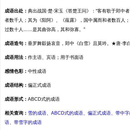
成语出处：
典出战国·楚·宋玉《答楚王问》：“客有歌于郢中
者数千人；其为《阳阿》、《薤露》，国中属而和者数百人；
过数十人……是其曲弥高，其和弥寡。”
成语造句：
垂罗舞縠扬哀音，郢中《白雪》且莫吟。★唐·李
成语用法：
作主语、宾语；用于书面语
感情色彩：
中性成语
成语结构：
偏正式成语
成语形式：
ABCD式的成语
相关查询：
雪的成语
、
ABCD式的成语
、
偏正式成语
、
带中字
语
、
带雪字的成语