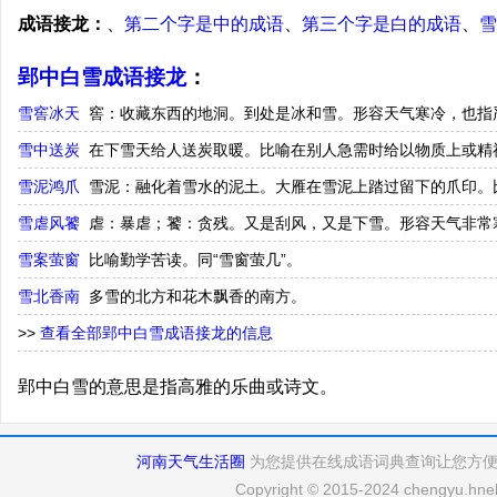
成语接龙：
、
第二个字是中的成语
、
第三个字是白的成语
、
雪
郢中白雪成语接龙
：
雪窖冰天
窖：收藏东西的地洞。到处是冰和雪。形容天气寒冷，也指
雪中送炭
在下雪天给人送炭取暖。比喻在别人急需时给以物质上或精
雪泥鸿爪
雪泥：融化着雪水的泥土。大雁在雪泥上踏过留下的爪印。
雪虐风饕
虐：暴虐；饕：贪残。又是刮风，又是下雪。形容天气非常
雪案萤窗
比喻勤学苦读。同“雪窗萤几”。
雪北香南
多雪的北方和花木飘香的南方。
>>
查看全部郢中白雪成语接龙的信息
郢中白雪的意思是指高雅的乐曲或诗文。
河南天气生活圈
为您提供在线成语词典查询让您方
Copyright © 2015-2024 chengyu.hneh