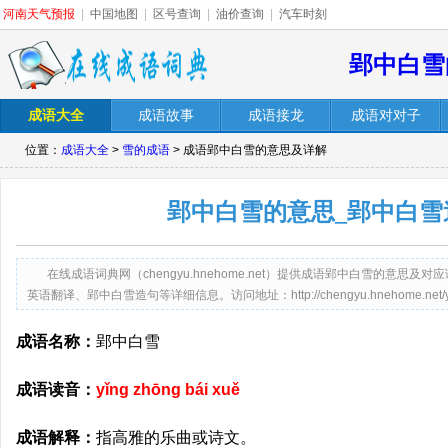
河南天气预报
|
中国地图
|
区号查询
|
油价查询
|
汽车时刻
郢中白雪
成语大全
成语故事
成语接龙
成语对对子
位置：
成语大全
>
雪的成语
> 成语郢中白雪的意思及详解
郢中白雪的意思_郢中白雪
在线成语词典网（chengyu.hnehome.net）提供成语郢中白雪的意
英语翻译、郢中白雪造句等详细信息。访问地址：http://chengyu.hnehome.net/ying
成语名称：
郢中白雪
成语读音：
yǐng zhōng bái xuě
成语解释：
指高雅的乐曲或诗文。