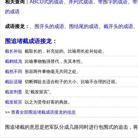
相关查询：
ABCD式的成语
、
并列式成语
、
带围字的成语
、
带
的成语
成语接龙：
、
围开头的成语
、
围结尾的成语
、
截开头的成语
、
围追堵截成语接龙
：
截长补短
截取长的，补充短的。比喻用长处补短处。
截鹤续凫
比喻事物勉强替代，失其本性。
截然不同
形容两件事物毫无共同之处。
截趾适屦
切断脚趾去适合鞋子的大小。比喻不合理的迁就。
截发剉稾
见“截发留宾”。
截发留宾
以之为贤母好客的典故。
>>
查看全部围追堵截成语接龙的信息
围追堵截的意思是把军队分成几路同时进行包围式的追击，将