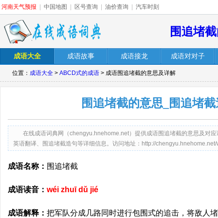
河南天气预报
|
中国地图
|
区号查询
|
油价查询
|
汽车时刻
围追堵截
成语大全
成语故事
成语接龙
成语对对子
位置：
成语大全
>
ABCD式的成语
> 成语围追堵截的意思及详解
围追堵截的意思_围追堵截
在线成语词典网（chengyu.hnehome.net）提供成语围追堵截的意
英语翻译、围追堵截造句等详细信息。访问地址：http://chengyu.hnehome.net/weizh
成语名称：
围追堵截
成语读音：
wéi zhuī dǔ jié
成语解释：
把军队分成几路同时进行包围式的追击，将敌人堵