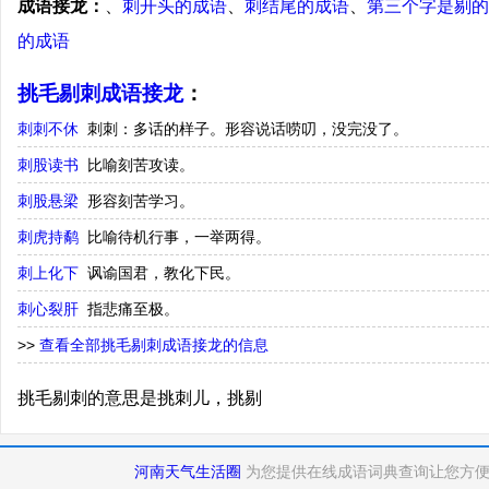
成语接龙：
、
刺开头的成语
、
刺结尾的成语
、
第三个字是剔的
的成语
挑毛剔刺成语接龙
：
刺刺不休
刺刺：多话的样子。形容说话唠叨，没完没了。
刺股读书
比喻刻苦攻读。
刺股悬梁
形容刻苦学习。
刺虎持鹬
比喻待机行事，一举两得。
刺上化下
讽谕国君，教化下民。
刺心裂肝
指悲痛至极。
>>
查看全部挑毛剔刺成语接龙的信息
挑毛剔刺的意思是挑刺儿，挑剔
河南天气生活圈
为您提供在线成语词典查询让您方