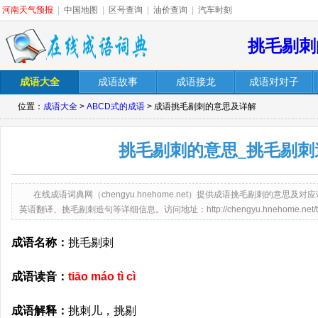
河南天气预报
|
中国地图
|
区号查询
|
油价查询
|
汽车时刻
挑毛剔刺
成语大全
成语故事
成语接龙
成语对对子
位置：
成语大全
>
ABCD式的成语
> 成语挑毛剔刺的意思及详解
挑毛剔刺的意思_挑毛剔刺
在线成语词典网（chengyu.hnehome.net）提供成语挑毛剔刺的意
英语翻译、挑毛剔刺造句等详细信息。访问地址：http://chengyu.hnehome.net/tiaom
成语名称：
挑毛剔刺
成语读音：
tiāo máo tì cì
成语解释：
挑刺儿，挑剔