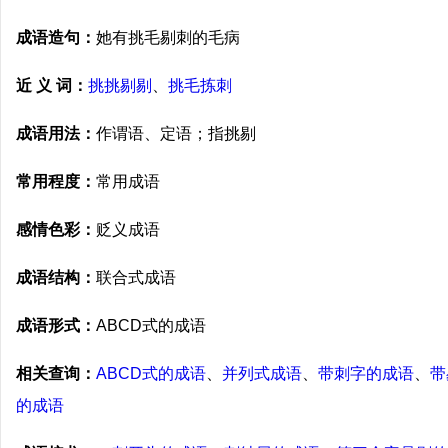
成语造句：
她有挑毛剔刺的毛病
近 义 词：
挑挑剔剔
、
挑毛拣刺
成语用法：
作谓语、定语；指挑剔
常用程度：
常用成语
感情色彩：
贬义成语
成语结构：
联合式成语
成语形式：
ABCD式的成语
相关查询：
ABCD式的成语
、
并列式成语
、
带刺字的成语
、
带
的成语