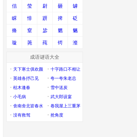
佶
莹
尉
砸
罅
睬
悱
趼
捭
砭
脩
窒
毖
魍
魉
璇
荛
莼
锷
瀣
成语谜语大全
天下寒士俱欢颜
十字路口不相让
英雄各抒己见
夸一夸朱老总
枯木逢春
雪中送炭
小毛病
武大郎设宴
舍南舍北皆春水
卷我屋上三重茅
没有救驾
抢角度