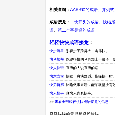
相关查询：
AABB式的成语
、
并列式
成语接龙：
、
快开头的成语
、
快结
语
、
第二个字是轻的成语
轻轻快快成语接龙
：
快步流星
形容步子跨得大，走得快。
快马加鞭
跑得很快的马再加上一鞭子，
快人快语
直爽的人说直爽的话。
快意当前
快意：爽快舒适。指痛快一时
快刀斩麻
比喻做事果断，能采取坚决有效
快人快事
爽快人办爽快事。
>>
查看全部轻轻快快成语接龙的信息
轻轻快快的意思是轻松愉快