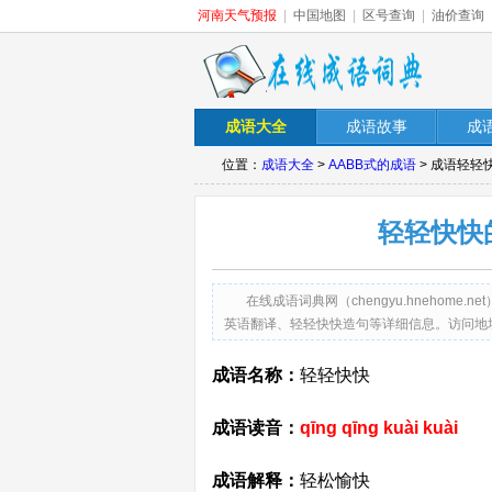
河南天气预报
|
中国地图
|
区号查询
|
油价查询
成语大全
成语故事
成
位置：
成语大全
>
AABB式的成语
> 成语轻轻
轻轻快快
在线成语词典网（chengyu.hneho
英语翻译、轻轻快快造句等详细信息。访问地址：http://ch
成语名称：
轻轻快快
成语读音：
qīng qīng kuài kuài
成语解释：
轻松愉快