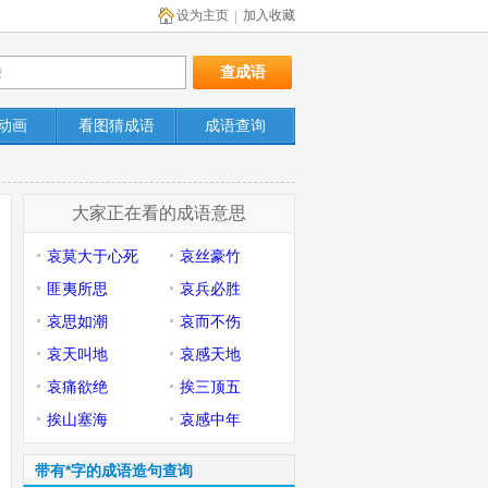
设为主页
加入收藏
|
动画
看图猜成语
成语查询
大家正在看的成语意思
哀莫大于心死
哀丝豪竹
匪夷所思
哀兵必胜
哀思如潮
哀而不伤
哀天叫地
哀感天地
哀痛欲绝
挨三顶五
挨山塞海
哀感中年
带有*字的成语造句查询