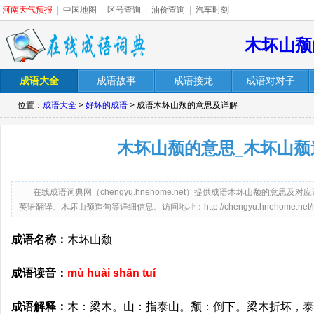
河南天气预报
|
中国地图
|
区号查询
|
油价查询
|
汽车时刻
木坏山颓
成语大全
成语故事
成语接龙
成语对对子
位置：
成语大全
>
好坏的成语
> 成语木坏山颓的意思及详解
木坏山颓的意思_木坏山颓
在线成语词典网（chengyu.hnehome.net）提供成语木坏山颓的意
英语翻译、木坏山颓造句等详细信息。访问地址：http://chengyu.hnehome.net/muhu
成语名称：
木坏山颓
成语读音：
mù huài shān tuí
成语解释：
木：梁木。山：指泰山。颓：倒下。梁木折坏，泰