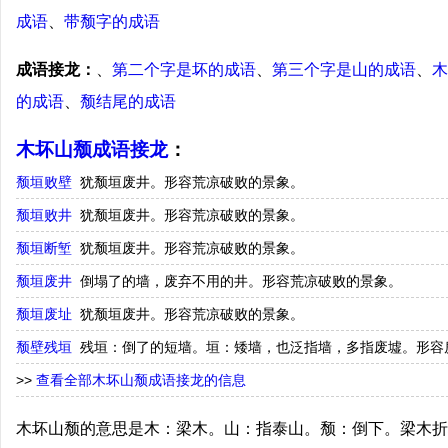
成语
、
带颓字的成语
成语接龙：
、
第二个字是坏的成语
、
第三个字是山的成语
、
木
的成语
、
颓结尾的成语
木坏山颓成语接龙
：
颓垣败壁
犹颓垣废井。形容荒凉破败的景象。
颓垣败井
犹颓垣废井。形容荒凉破败的景象。
颓垣断堑
犹颓垣废井。形容荒凉破败的景象。
颓垣废井
倒塌了的墙，废弃不用的井。形容荒凉破败的景象。
颓垣废址
犹颓垣废井。形容荒凉破败的景象。
颓壁残垣
残垣：倒了的短墙。垣：矮墙，也泛指墙，多指废墟。形容
>>
查看全部木坏山颓成语接龙的信息
木坏山颓的意思是木：梁木。山：指泰山。颓：倒下。梁木折