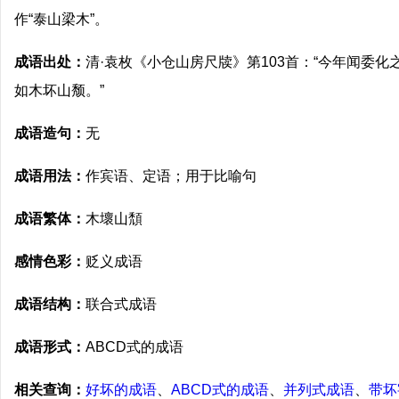
作“泰山梁木”。
成语出处：
清·袁枚《小仓山房尺牍》第103首：“今年闻委
如木坏山颓。”
成语造句：
无
成语用法：
作宾语、定语；用于比喻句
成语繁体：
木壞山頹
感情色彩：
贬义成语
成语结构：
联合式成语
成语形式：
ABCD式的成语
相关查询：
好坏的成语
、
ABCD式的成语
、
并列式成语
、
带坏