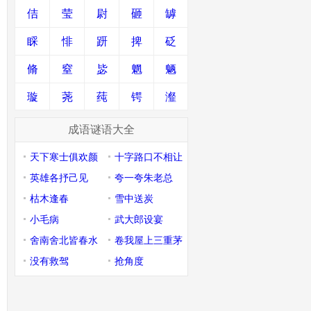
佶
莹
尉
砸
罅
睬
悱
趼
捭
砭
脩
窒
毖
魍
魉
璇
荛
莼
锷
瀣
成语谜语大全
天下寒士俱欢颜
十字路口不相让
英雄各抒己见
夸一夸朱老总
枯木逢春
雪中送炭
小毛病
武大郎设宴
舍南舍北皆春水
卷我屋上三重茅
没有救驾
抢角度