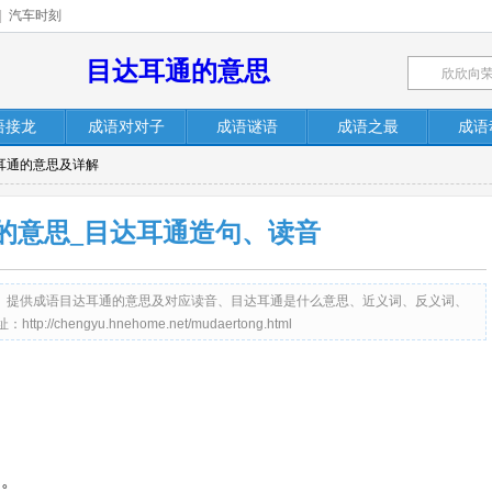
|
汽车时刻
目达耳通的意思
语接龙
成语对对子
成语谜语
成语之最
成语
达耳通的意思及详解
的意思_目达耳通造句、读音
me.net）提供成语目达耳通的意思及对应读音、目达耳通是什么意思、近义词、反义词、
hengyu.hnehome.net/mudaertong.html
明。