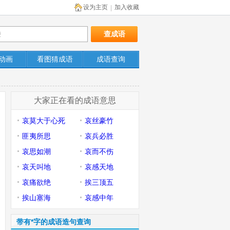
设为主页
加入收藏
|
动画
看图猜成语
成语查询
大家正在看的成语意思
哀莫大于心死
哀丝豪竹
匪夷所思
哀兵必胜
哀思如潮
哀而不伤
哀天叫地
哀感天地
哀痛欲绝
挨三顶五
挨山塞海
哀感中年
带有*字的成语造句查询