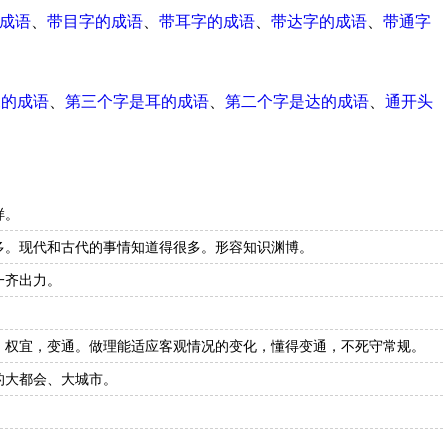
成语
、
带目字的成语
、
带耳字的成语
、
带达字的成语
、
带通字
尾的成语
、
第三个字是耳的成语
、
第二个字是达的成语
、
通开头
样。
多。现代和古代的事情知道得很多。形容知识渊博。
一齐出力。
：权宜，变通。做理能适应客观情况的变化，懂得变通，不死守常规。
的大都会、大城市。