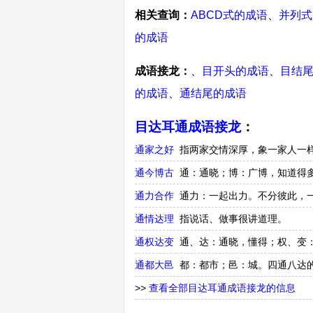
相关查询：
ABCD式的成语
、
并列式
的成语
成语接龙：
、
目开头的成语
、
目结
的成语
、
通结尾的成语
目达耳通成语接龙
：
通家之好
指两家交情深厚，象一家人一
通今博古
通：通晓；博：广博，知道得
通力合作
通力：一起出力。不分彼此，
通情达理
指说话、做事很讲道理。
通权达变
通、达：通晓，懂得；权、变
通都大邑
都：都市；邑：城。四通八达
>>
查看全部目达耳通成语接龙的信息