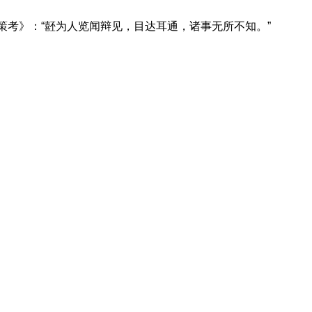
记策考》：“噽为人览闻辩见，目达耳通，诸事无所不知。”
明