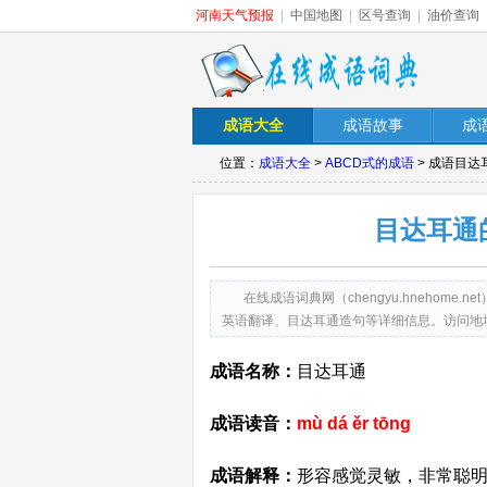
河南天气预报
|
中国地图
|
区号查询
|
油价查询
成语大全
成语故事
成
位置：
成语大全
>
ABCD式的成语
> 成语目
目达耳通
在线成语词典网（chengyu.hneho
英语翻译、目达耳通造句等详细信息。访问地址：http://c
成语名称：
目达耳通
成语读音：
mù dá ěr tōng
成语解释：
形容感觉灵敏，非常聪