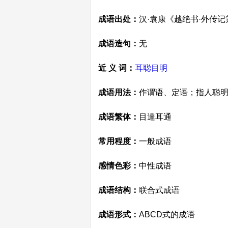
成语出处：
汉·袁康《越绝书·外传
成语造句：
无
近 义 词：
耳聪目明
成语用法：
作谓语、定语；指人聪
成语繁体：
目達耳通
常用程度：
一般成语
感情色彩：
中性成语
成语结构：
联合式成语
成语形式：
ABCD式的成语