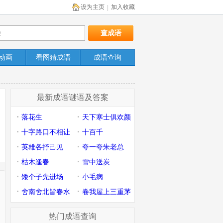
设为主页
加入收藏
|
动画
看图猜成语
成语查询
最新成语谜语及答案
落花生
天下寒士俱欢颜
十字路口不相让
十百千
英雄各抒己见
夸一夸朱老总
枯木逢春
雪中送炭
矮个子先进场
小毛病
舍南舍北皆春水
卷我屋上三重茅
热门成语查询