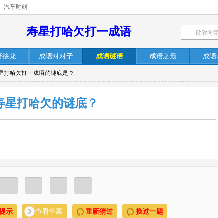
|
汽车时刻
寿星打哈欠打一成语
语接龙
成语对对子
成语谜语
成语之最
成语
寿星打哈欠打一成语的谜底是？
寿星打哈欠的谜底？
提示
查看答案
重新猜过
换过一题