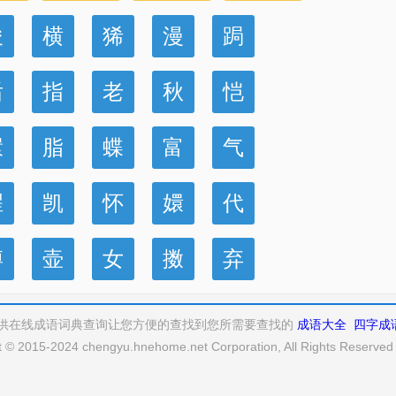
俊
横
狶
漫
跼
后
指
老
秋
恺
擐
脂
蝶
富
气
腥
凯
怀
嬛
代
博
壶
女
擞
弃
供在线成语词典查询让您方便的查找到您所需要查找的
成语大全
四字成
t © 2015-2024 chengyu.hnehome.net Corporation, All Rights Reserve