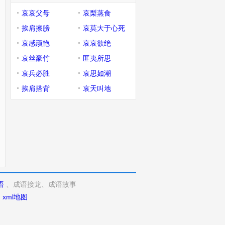
哀哀父母
哀梨蒸食
挨肩擦膀
哀莫大于心死
哀感顽艳
哀哀欲绝
哀丝豪竹
匪夷所思
哀兵必胜
哀思如潮
挨肩搭背
哀天叫地
语
、成语接龙、成语故事
d
xml地图