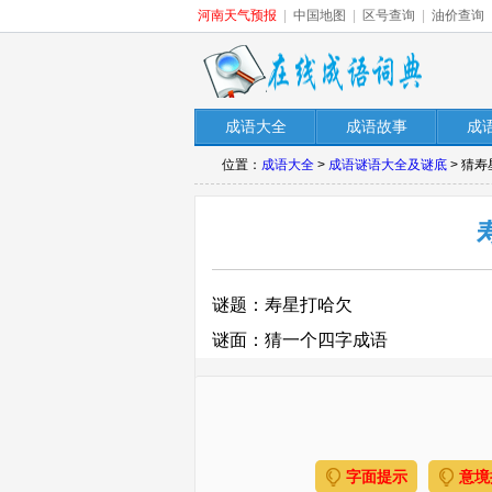
河南天气预报
|
中国地图
|
区号查询
|
油价查询
成语大全
成语故事
成
位置：
成语大全
>
成语谜语大全及谜底
> 猜
谜题：寿星打哈欠
谜面：猜一个四字成语
字面提示
意境