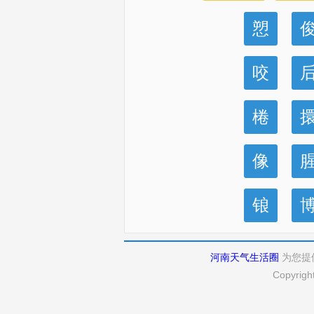
愬
咬
棬
像
锒
河南天气生活圈
为您提
Copyrigh