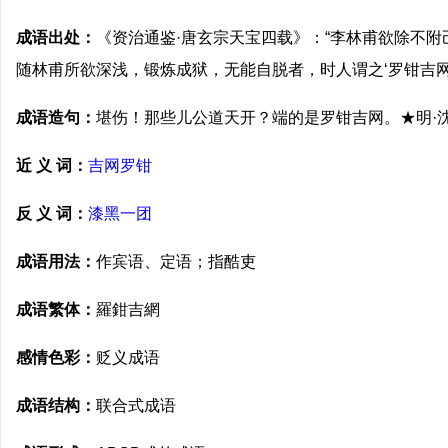
成语出处：
《资治通鉴·唐玄宗天宝四载》：“李林甫欲除不
随林甫所欲深浅，锻炼成狱，无能自脱者，时人谓之‘罗钳吉网’
成语造句：
堪伤！那些儿公道天开？端的是罗钳吉网。★明·
近 义 词：
吉网罗钳
反 义 词：
漆黑一团
成语用法：
作宾语、定语；指酷吏
成语繁体：
羅鉗吉網
感情色彩：
贬义成语
成语结构：
联合式成语