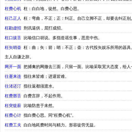
枉费心机
枉：白白地，徒然。白费心思。
枉己正人
枉：弯曲，不正；正：纠正。自己立脚不正，却要去纠正别
枉勘虚招
刑讯逼供，屈打成招。
枉口拔舌
比喻信口胡说。多指造谣生事，恶意中伤。
枉矢哨壶
枉：曲；矢：箭；哨：不正；壶：古代投矢娱乐所用的器具
主人自谦之辞。
网开一面
把捕禽的网撤去三面，只留一面。比喻采取宽大态度，给人
往蹇来连
指往来皆难；进退皆难。
往渚还汀
指往返都须渡水。
枉费唇舌
白费言辞，不起作用。
枉突徙薪
比喻防患于未然。
枉费心计
指白费心思。同“枉费心机”。
枉费工夫
白白地耗费时间与精力。形容徒劳无益。