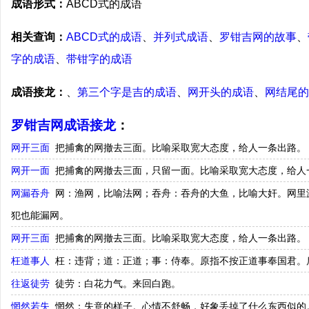
成语形式：
ABCD式的成语
相关查询：
ABCD式的成语
、
并列式成语
、
罗钳吉网的故事
、
字的成语
、
带钳字的成语
成语接龙：
、
第三个字是吉的成语
、
网开头的成语
、
网结尾的
罗钳吉网成语接龙
：
网开三面
把捕禽的网撤去三面。比喻采取宽大态度，给人一条出路。
网开一面
把捕禽的网撤去三面，只留一面。比喻采取宽大态度，给人
网漏吞舟
网：渔网，比喻法网；吞舟：吞舟的大鱼，比喻大奸。网里
犯也能漏网。
网开三面
把捕禽的网撤去三面。比喻采取宽大态度，给人一条出路。
枉道事人
枉：违背；道：正道；事：侍奉。原指不按正道事奉国君。
往返徒劳
徒劳：白花力气。来回白跑。
惘然若失
惘然：失意的样子。心情不舒畅，好象丢掉了什么东西似的