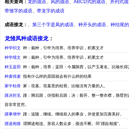
相关查询：
龙的成语
、
风的成语
、
ABCD式的成语
、
并列式成
带雏字的成语
、
带龙字的成语
成语接龙：
、
第三个字是凤的成语
、
种开头的成语
、
种结尾的
龙雏凤种成语接龙
：
种学织文
种：栽种，引申为培养。培养学识，积累文才
种学绩文
种：栽种，引申为培养。培养学识，积累文才
种玉蓝田
种：栽种，培养；蓝田：今属陕西，以产玉著名。比喻长得
种麦得麦
指有什么样的原因就会有什么样的结果
冢中枯骨
冢：坟墓。坟墓里的枯骨。比喻没有力量的人。
踵决肘见
踵：脚后跟，伢指鞋后跟；决：裂开。整一整衣襟，胳臂肘
容非常贫穷。
踵事增华
踵：追随，继续。继续前人的事业，并使更加完善美好。
踵迹相接
谓脚迹相连。形容人数众多，接连不断。同“踵趾相接”。