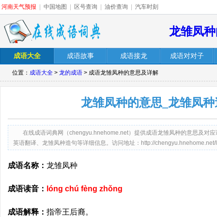
河南天气预报
|
中国地图
|
区号查询
|
油价查询
|
汽车时刻
龙雏凤种
成语大全
成语故事
成语接龙
成语对对子
位置：
成语大全
>
龙的成语
> 成语龙雏凤种的意思及详解
龙雏凤种的意思_龙雏凤种
在线成语词典网（chengyu.hnehome.net）提供成语龙雏凤种的意
英语翻译、龙雏凤种造句等详细信息。访问地址：http://chengyu.hnehome.net/long
成语名称：
龙雏凤种
成语读音：
lóng chú fèng zhǒng
成语解释：
指帝王后裔。