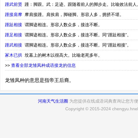
踵武前贤
踵：脚跟。武：足迹。跟随着前人的脚步走。比喻效法前人
踵接肩摩
摩肩接踵。肩挨肩，脚碰脚。形容人多，拥挤不堪。
踵趾相接
谓脚迹相连。形容人数众多，接连不断。
踵足相接
谓脚迹相连。形容人数众多，接连不断。同“踵趾相接”。
踵武相接
谓脚迹相连。形容人数众多，接连不断。同“踵趾相接”。
冢木已拱
坟墓上的树木以很高大。比喻老死多年。
>>
查看全部龙雏凤种成语接龙的信息
龙雏凤种的意思是指帝王后裔。
河南天气生活圈
为您提供在线成语词典查询让您方
Copyright © 2015-2024 chengyu.hneh