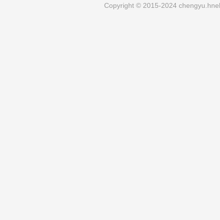
Copyright © 2015-2024 chengyu.hneh