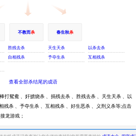
不教而
杀
春生秋
杀
胜残去杀
天生天杀
以杀去杀
自相残杀
予夺生杀
互相残杀
查看全部杀结尾的成语
打鸳鸯 、奸掳烧杀 、捐残去杀 、胜残去杀 、天生天杀 、以
相残杀 、予夺生杀 、互相残杀 、好生恶杀 、义刑义杀等;点击
语接龙游戏；