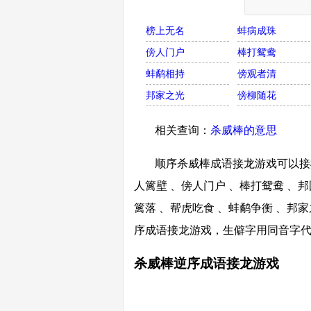
榜上无名
蚌病成珠
傍人门户
棒打鸳鸯
蚌鹬相持
傍观者清
邦家之光
傍柳随花
相关查询：
杀威棒的意思
顺序杀威棒成语接龙游戏可以接棒
人篱壁 、傍人门户 、棒打鸳鸯 、邦
篱落 、帮虎吃食 、蚌鹬争衡 、邦
序成语接龙游戏，生僻字用同音字
杀威棒逆序成语接龙游戏