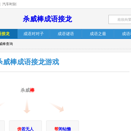
|
汽车时刻
杀威棒成语接龙
语接龙
成语对对子
成语谜语
成语之最
成语
威棒查询
杀威棒成语接龙游戏
杀威
棒
傍
若无人
帮
闲钻懒