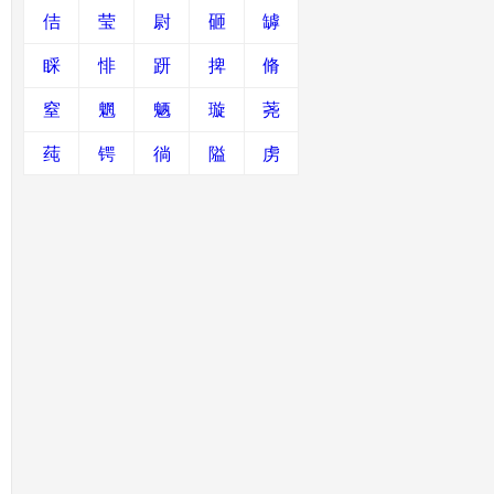
佶
莹
尉
砸
罅
睬
悱
趼
捭
脩
窒
魍
魉
璇
荛
莼
锷
徜
隘
虏