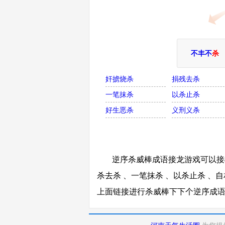
不丰不
杀
奸掳烧杀
捐残去杀
一笔抹杀
以杀止杀
好生恶杀
义刑义杀
逆序杀威棒成语接龙游戏可以接棒
杀去杀 、一笔抹杀 、以杀止杀 、自
上面链接进行杀威棒下下个逆序成