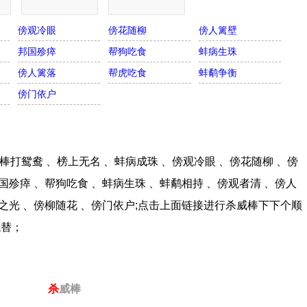
傍观冷眼
傍花随柳
傍人篱壁
邦国殄瘁
帮狗吃食
蚌病生珠
傍人篱落
帮虎吃食
蚌鹬争衡
傍门依户
打鸳鸯 、榜上无名 、蚌病成珠 、傍观冷眼 、傍花随柳 、傍
国殄瘁 、帮狗吃食 、蚌病生珠 、蚌鹬相持 、傍观者清 、傍人
家之光 、傍柳随花 、傍门依户;点击上面链接进行杀威棒下下个顺
代替；
杀
威棒