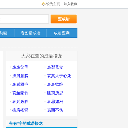
设为主页
加入收藏
|
动画
看图猜成语
成语查询
大家在查的成语接龙
哀哀父母
哀梨蒸食
挨肩擦膀
哀莫大于心死
哀感顽艳
哀哀欲绝
哀丝豪竹
匪夷所思
哀兵必胜
哀思如潮
挨肩搭背
哀而不伤
带有*字的成语接龙