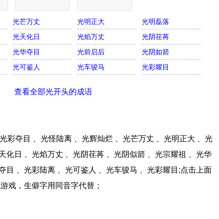
光芒万丈
光明正大
光明磊落
光天化日
光焰万丈
光阴荏苒
光华夺目
光前启后
光阴如箭
光可鉴人
光车骏马
光彩耀目
查看全部光开头的成语
彩夺目 、光怪陆离 、光辉灿烂 、光芒万丈 、光明正大 、光
天化日 、光焰万丈 、光阴荏苒 、光阴似箭 、光宗耀祖 、光华
夺目 、光彩陆离 、光可鉴人 、光车骏马 、光彩耀目;点击上面
龙游戏，生僻字用同音字代替；