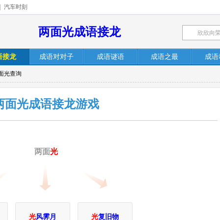
|
汽车时刻
两面光成语接龙
语接龙
成语对对子
成语谜语
成语之最
成语
面光查询
两面光成语接龙游戏
两面
光
光
风霁月
光
复旧物