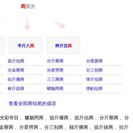
两
面光
半斤八
两
秤斤注
两
掂斤估两
分斤掰两
分星拨两
分金掰两
分星劈两
分三别两
拈斤播两
三三两两
弹斤估两
称斤掂两
螭魅罔两
弹觔估两
查看全部两结尾的成语
彩夺目 、魑魅罔两 、掂斤播两 、掂斤估两 、分斤掰两 、分
金掰两 、分星劈两 、分三别两 、颠斤播两 、掂斤抹两 、拈斤