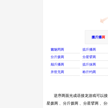
搬斤播
两
魑魅罔两
掂斤播两
分斤拨两
分星擘两
颠斤播两
掂斤抹两
并世无两
称斤约两
逆序两面光成语接龙游戏可以接光
星拨两 、分斤拨两 、分星擘两 、分