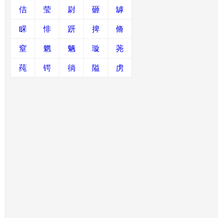
佶
莹
尉
砸
罅
睬
悱
趼
捭
脩
窒
魍
魉
璇
荛
莼
锷
徜
隘
虏