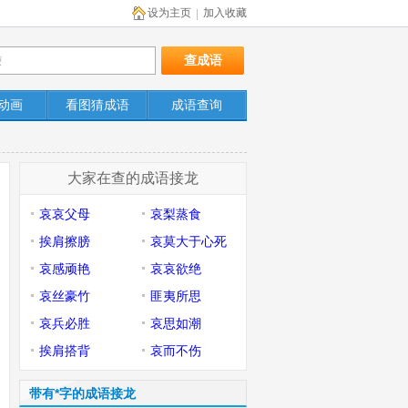
设为主页
加入收藏
|
动画
看图猜成语
成语查询
大家在查的成语接龙
哀哀父母
哀梨蒸食
挨肩擦膀
哀莫大于心死
哀感顽艳
哀哀欲绝
哀丝豪竹
匪夷所思
哀兵必胜
哀思如潮
挨肩搭背
哀而不伤
带有*字的成语接龙