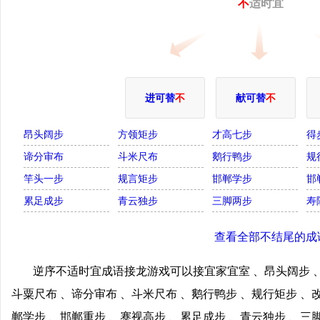
不
适时宜
进可替
不
献可替
不
昂头阔步
方领矩步
才高七步
得
谛分审布
斗米尺布
鹅行鸭步
规
竿头一步
规言矩步
邯郸学步
邯
累足成步
青云独步
三脚两步
寿
查看全部不结尾的成
逆序不适时宜成语接龙游戏可以接宜家宜室 、昂头阔步 、
斗粟尺布 、谛分审布 、斗米尺布 、鹅行鸭步 、规行矩步 、
郸学步 、邯郸重步 、蹇视高步 、累足成步 、青云独步 、三