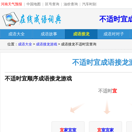
河南天气预报
|
中国地图
|
区号查询
|
油价查询
|
汽车时刻
不适时宜
成语大全
成语故事
成语接龙
成语对对子
位置：
成语大全
>
成语接龙游戏
> 成语接龙不适时宜查询
不适时宜成语接龙
不适时宜顺序成语接龙游戏
不适时
宜
宜
家宜室
宜
室宜家