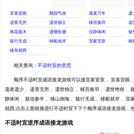
宜喜宜嗔
颐指气使
遗臭万年
遗
遗害无穷
遗世独立
移宫换羽
遗
移花接木
遗簪坠屦
仪静体闲
疑
疑行无成
移船就岸
宜家宜室
移
移东就西
相关查询：
不适时宜的意思
顺序不适时宜成语接龙游戏可以接宜家宜室 、宜喜宜嗔 、
遗老遗少 、遗害无穷 、遗世独立 、移宫换羽 、遗世绝俗 、
静体闲 、疑信参半 、移山倒海 、疑行无成 、移船就岸 、宜
就西;点击上面链接进行不适时宜下下个顺序成语接龙游戏，
不适时宜逆序成语接龙游戏