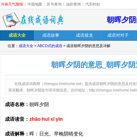
河南天气预报
|
中国地图
|
区号查询
|
油价查询
|
汽车时刻
朝晖夕阴
成语大全
成语故事
成语接龙
成语对对子
位置：
成语大全
>
ABCD式的成语
> 成语朝晖夕阴的意思及详解
朝晖夕阴的意思_朝晖夕阴
在线成语词典网（chengyu.hnehome.net）提供成语朝晖夕阴的意
英语翻译、朝晖夕阴造句等详细信息。访问地址：http://chengyu.hnehome.net/chaoh
成语名称：
朝晖夕阴
成语读音：
zhāo huī xī yīn
成语解释：
晖：日光。早晚阴晴变化