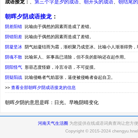
成语接龙：
、
第三个字是夕的成语
、
朝开头的成语
、
朝结尾的
朝晖夕阴成语接龙
：
阴差阳错
比喻由于偶然的因素而造成了差错。
阴错阳差
比喻由于偶然的因素而造成了差错。
阴凝坚冰
阴气始凝结而为霜，渐积聚乃成坚冰。比喻小人渐渐得势，
阴魂不散
比喻坏人、坏事虽已清除，但不良的影响还在起作用。
阴阳怪气
形容态度怪癖，冷言冷语，不可捉摸。
阴疑阳战
比喻侵略者气焰嚣张，逼使被侵略者奋起自卫。
>>
查看全部朝晖夕阴成语接龙的信息
朝晖夕阴的意思是晖：日光。早晚阴晴变化
河南天气生活圈
为您提供在线成语词典查询让您方
Copyright © 2015-2024 chengyu.hneh