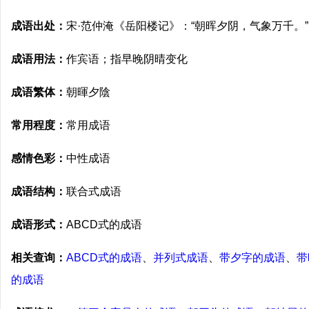
成语出处：
宋·范仲淹《岳阳楼记》：“朝晖夕阴，气象万千。”
成语用法：
作宾语；指早晚阴晴变化
成语繁体：
朝暉夕陰
常用程度：
常用成语
感情色彩：
中性成语
成语结构：
联合式成语
成语形式：
ABCD式的成语
相关查询：
ABCD式的成语
、
并列式成语
、
带夕字的成语
、
带
的成语