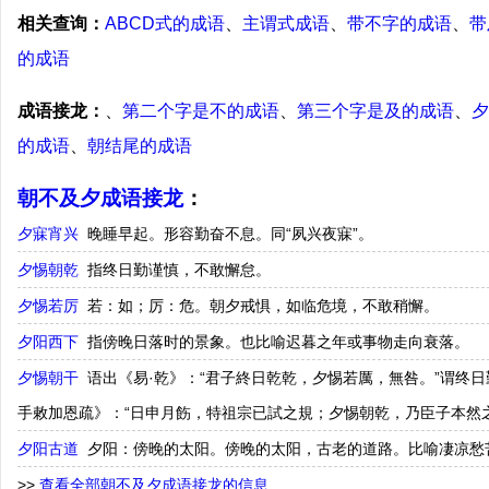
相关查询：
ABCD式的成语
、
主谓式成语
、
带不字的成语
、
带
的成语
成语接龙：
、
第二个字是不的成语
、
第三个字是及的成语
、
夕
的成语
、
朝结尾的成语
朝不及夕成语接龙
：
夕寐宵兴
晚睡早起。形容勤奋不息。同“夙兴夜寐”。
夕惕朝乾
指终日勤谨慎，不敢懈怠。
夕惕若厉
若：如；厉：危。朝夕戒惧，如临危境，不敢稍懈。
夕阳西下
指傍晚日落时的景象。也比喻迟暮之年或事物走向衰落。
夕惕朝干
语出《易·乾》：“君子終日乾乾，夕惕若厲，無咎。”谓终日
手敕加恩疏》：“日申月飭，特祖宗已試之規；夕惕朝乾，乃臣子本然之分
夕阳古道
夕阳：傍晚的太阳。傍晚的太阳，古老的道路。比喻凄凉愁
>>
查看全部朝不及夕成语接龙的信息