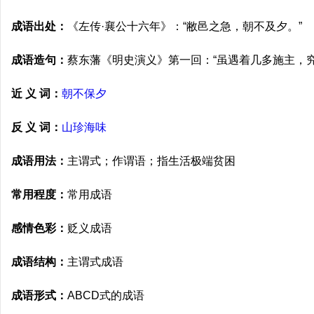
成语出处：
《左传·襄公十六年》：“敝邑之急，朝不及夕。”
成语造句：
蔡东藩《明史演义》第一回：“虽遇着几多施主，
近 义 词：
朝不保夕
反 义 词：
山珍海味
成语用法：
主谓式；作谓语；指生活极端贫困
常用程度：
常用成语
感情色彩：
贬义成语
成语结构：
主谓式成语
成语形式：
ABCD式的成语