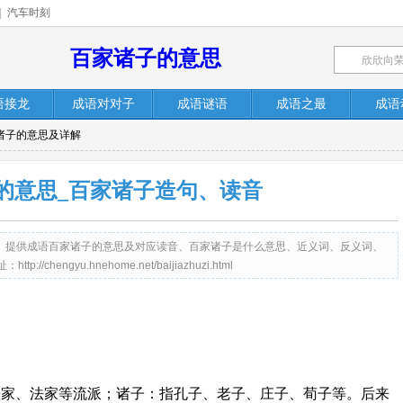
|
汽车时刻
百家诸子的意思
语接龙
成语对对子
成语谜语
成语之最
成语
家诸子的意思及详解
的意思_百家诸子造句、读音
me.net）提供成语百家诸子的意思及对应读音、百家诸子是什么意思、近义词、反义词、
engyu.hnehome.net/baijiazhuzi.html
墨家、法家等流派；诸子：指孔子、老子、庄子、荀子等。后来