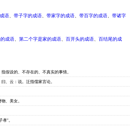
成语
、
带子字的成语
、
带家字的成语
、
带百字的成语
、
带诸字
尾的成语
、
第二个字是家的成语
、
百开头的成语
、
百结尾的成
。指假设的、不存在的、不真实的事情。
；曰、云：说。泛指儒家言论。
财物、美女。
子孝”。