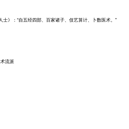
橦人士》：“自五经四部、百家诸子、伎艺算计、卜数医术。”
学术流派