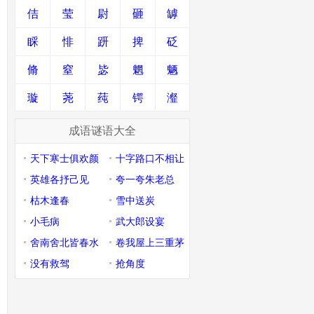
佶
莹
尉
砸
罅
睬
悱
趼
捭
砭
脩
窒
毖
魍
魉
璇
荛
莼
锷
瀣
成语谜语大全
天下寒士俱欢颜
十字路口不相让
英雄各抒己见
夸一夸朱老总
枯木逢春
雪中送炭
小毛病
武大郎设宴
舍南舍北皆春水
卷我屋上三重茅
没有救驾
抢角度