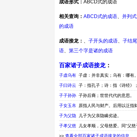
成语形式：
ABCD式的成语
相关查询：
ABCD式的成语
、
并列式
的成语
成语接龙：
、
子开头的成语
、
子结
语
、
第三个字是诸的成语
百家诸子成语接龙
：
子虚乌有
子虚：并非真实；乌有：哪有
子曰诗云
子：指孔子；诗：指《诗经》
子子孙孙
子孙后裔；世世代代的意思。
子女玉帛
原指人民与财产。后用以泛指
子为父隐
儿子为父亲隐瞒劣迹。
子孝父慈
儿女孝顺，父母慈爱。同“父慈
>>
查看全部百家诸子成语接龙的信息