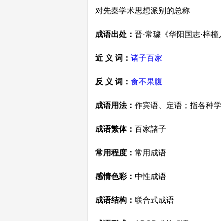
对先秦学术思想派别的总称
成语出处：
晋·常璩《华阳国志·梓
近 义 词：
诸子百家
反 义 词：
食不果腹
成语用法：
作宾语、定语；指各种
成语繁体：
百家諸子
常用程度：
常用成语
感情色彩：
中性成语
成语结构：
联合式成语