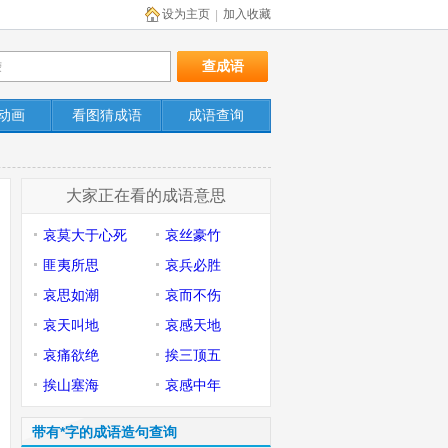
设为主页
加入收藏
|
动画
看图猜成语
成语查询
大家正在看的成语意思
哀莫大于心死
哀丝豪竹
匪夷所思
哀兵必胜
哀思如潮
哀而不伤
哀天叫地
哀感天地
哀痛欲绝
挨三顶五
挨山塞海
哀感中年
带有*字的成语造句查询