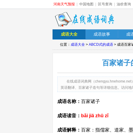
河南天气预报
|
中国地图
|
区号查询
|
油价查询
成语大全
成语故事
成
位置：
成语大全
>
ABCD式的成语
> 成语百
百家诸子
在线成语词典网（chengyu.hneho
英语翻译、百家诸子造句等详细信息。访问地址：http://ch
成语名称：
百家诸子
成语读音：
bǎi jiā zhū zǐ
成语解释：
百家：指儒家、道家、