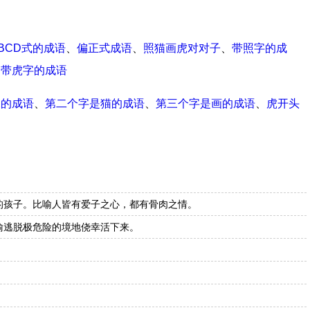
BCD式的成语
、
偏正式成语
、
照猫画虎对对子
、
带照字的成
、
带虎字的成语
尾的成语
、
第二个字是猫的成语
、
第三个字是画的成语
、
虎开头
的孩子。比喻人皆有爱子之心，都有骨肉之情。
喻逃脱极危险的境地侥幸活下来。