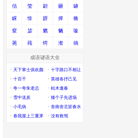
佶
莹
尉
砸
罅
睬
悱
趼
捭
脩
窒
毖
魍
魉
璇
荛
莼
锷
瀣
徜
成语谜语大全
天下寒士俱欢颜
十字路口不相让
十百千
英雄各抒己见
夸一夸朱老总
枯木逢春
雪中送炭
矮个子先进场
小毛病
舍南舍北皆春水
卷我屋上三重茅
没有救驾