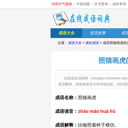
河南天气预报
|
中国地图
|
区号查询
|
油价查询
成语大全
成语故事
成
位置：
成语大全
>
虎的成语
> 成语照猫画虎的
照猫画虎
在线成语词典网（chengyu.hneho
英语翻译、照猫画虎造句等详细信息。访问地址：http://c
成语名称：
照猫画虎
成语读音：
zhào māo huà hǔ
成语解释：
比喻照着样子模仿。