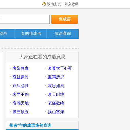
设为主页
加入收藏
|
动画
看图猜成语
成语查询
大家正在看的成语意思
哀梨蒸食
哀莫大于心死
哀丝豪竹
匪夷所思
哀兵必胜
哀思如潮
哀而不伤
哀天叫地
哀感天地
哀痛欲绝
挨三顶五
挨山塞海
带有*字的成语造句查询