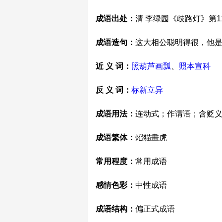
成语出处：
清 李绿园《歧路灯》第
成语造句：
这大相公聪明得很，他
近 义 词：
照葫芦画瓢
、
照本宣科
反 义 词：
标新立异
成语用法：
连动式；作谓语；含贬
成语繁体：
炤貓畫虎
常用程度：
常用成语
感情色彩：
中性成语
成语结构：
偏正式成语