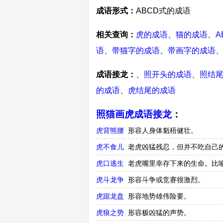
成语形式：
ABCD式的成语
相关查询：
虎的成语
、
猫的成语
、
A
语
、
带猫字的成语
、
带画字的成语
成语接龙：
、
照开头的成语
、
照结
的成语
、
虎结尾的成语
照猫画虎成语接龙
：
虎背熊腰
形容人身体魁梧健壮。
虎不食儿
老虎凶猛残忍，但并不吃自己
虎口逃生
老虎嘴里幸存下来的生命。比
虎斗龙争
形容斗争或竞赛很激烈。
虎踞龙盘
形容地势雄伟险要。
虎狼之势
形容极凶猛的声势。