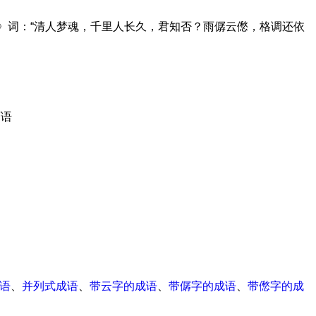
月》词：“清人梦魂，千里人长久，君知否？雨僝云僽，格调还依
面语
成语
、
并列式成语
、
带云字的成语
、
带僝字的成语
、
带僽字的成