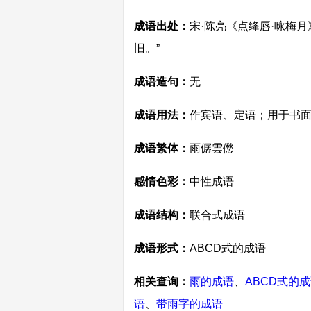
成语出处：
宋·陈亮《点绛唇·咏梅
旧。”
成语造句：
无
成语用法：
作宾语、定语；用于书
成语繁体：
雨僝雲僽
感情色彩：
中性成语
成语结构：
联合式成语
成语形式：
ABCD式的成语
相关查询：
雨的成语
、
ABCD式的
语
、
带雨字的成语