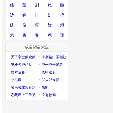
佶
莹
尉
旄
砸
罅
睬
悱
趼
捭
砭
脩
窒
毖
魍
魉
踟
璇
荛
莼
成语谜语大全
天下寒士俱欢颜
十字路口不相让
英雄各抒己见
夸一夸朱老总
枯木逢春
雪中送炭
小毛病
武大郎设宴
舍南舍北皆春水
果断
卷我屋上三重茅
没有救驾