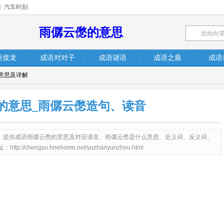
|
汽车时刻
雨僝云僽的意思
语接龙
成语对对子
成语谜语
成语之最
成语
意思及详解
的意思_雨僝云僽造句、读音
me.net）提供成语雨僝云僽的意思及对应读音、雨僝云僽是什么意思、近义词、反义词、
hengyu.hnehome.net/yuzhanyunzhou.html
。