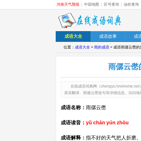
河南天气预报
|
中国地图
|
区号查询
|
油价查询
成语大全
成语故事
成
位置：
成语大全
>
雨的成语
> 成语雨僝云僽的
雨僝云僽
在线成语词典网（chengyu.hneho
英语翻译、雨僝云僽造句等详细信息。访问地址：http://c
成语名称：
雨僝云僽
成语读音：
yǔ chán yún zhòu
成语解释：
指不好的天气把人折磨