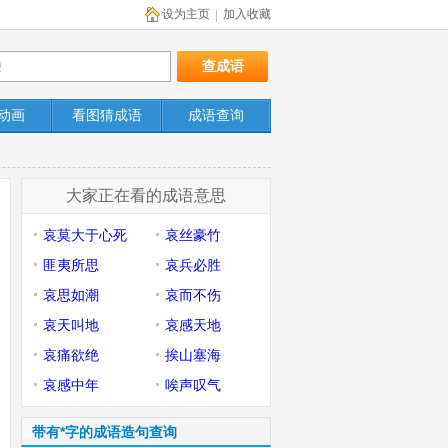
设为主页
加入收藏
|
动画
看图猜成语
成语查询
大家正在看的成语意思
哀莫大于心死
哀丝豪竹
匪夷所思
哀兵必胜
哀思如潮
哀而不伤
哀天叫地
哀感天地
哀痛欲绝
挨山塞海
哀感中年
唉声叹气
带有*字的成语造句查询