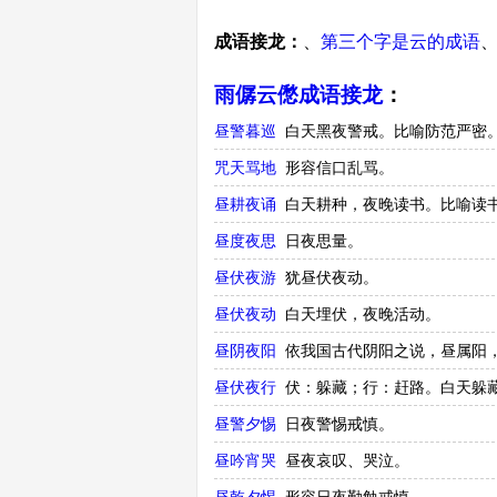
成语接龙：
、
第三个字是云的成语
雨僝云僽成语接龙
：
昼警暮巡
白天黑夜警戒。比喻防范严密
咒天骂地
形容信口乱骂。
昼耕夜诵
白天耕种，夜晚读书。比喻读
昼度夜思
日夜思量。
昼伏夜游
犹昼伏夜动。
昼伏夜动
白天埋伏，夜晚活动。
昼阴夜阳
依我国古代阴阳之说，昼属阳，
昼伏夜行
伏：躲藏；行：赶路。白天躲
昼警夕惕
日夜警惕戒慎。
昼吟宵哭
昼夜哀叹、哭泣。