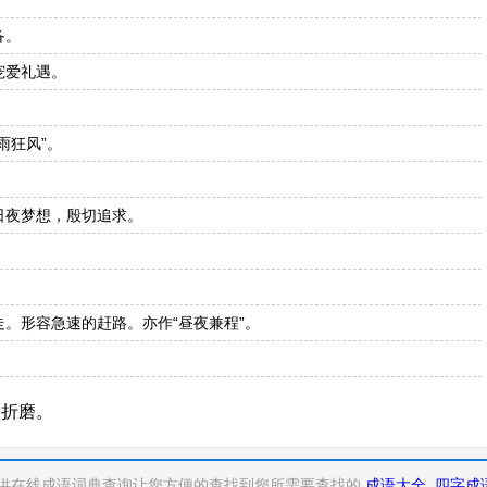
备。
宠爱礼遇。
雨狂风”。
日夜梦想，殷切追求。
。形容急速的赶路。亦作“昼夜兼程”。
人折磨。
供在线成语词典查询让您方便的查找到您所需要查找的
成语大全
四字成