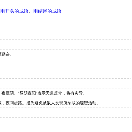
、
雨开头的成语
、
雨结尾的成语
。
书勤奋。
夜属阴。“昼阴夜阳”表示天道反常，将有灾异。
藏，夜间赶路。指为避免被敌人发现所采取的秘密活动。