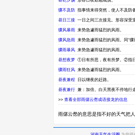
昼乾夕惕
形容日夜勤勉戒慎。
骤不及防
指事情来得突然，使人不及防
昼日三接
一日之间三次接见。形容深受
骤风暴雨
来势急遽而猛烈的风雨。
骤风急雨
来势急遽而猛烈的风雨。同“骤
骤雨暴风
来势急遽而猛烈的风雨。
昼想夜梦
①日有所思，夜有所梦。②指
骤雨狂风
来势急遽而猛烈的风雨。
昼夜兼程
日以继夜的赶路。
昼夜兼行
兼：加倍。白天黑夜不停地行走
>>
查看全部雨僝云僽成语接龙的信息
雨僝云僽的意思是指不好的天气把
河南天气生活圈
为您提