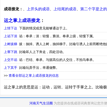
成语接龙：
、
上开头的成语
、
上结尾的成语
、
第二个字是之的
运之掌上成语接龙
：
上情下达
下面的情况或意见能够通达于上。
上谄下渎
谄：奉承；渎：轻慢，亵渎。奉承上级，轻慢下属。
上树拔梯
拔：抽掉。诱人上树，抽掉梯子。比喻引诱人上前而断绝他
上窜下跳
比喻坏人上下奔走，四处活动。
上交不谄
谄：巴结、奉承。与据高位的人交往，不拍马奉承。
上下其手
比喻玩弄手法，串通做弊。
>>
查看全部运之掌上成语接龙的信息
运之掌上的意思是运：运动，运转。运转于手掌之上。比喻极
河南天气生活圈
为您提供在线成语词典查询让您方