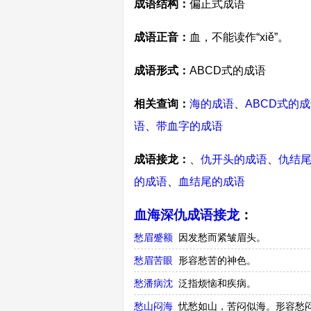
成语结构：
偏正式成语
成语正音：
血，不能读作“xiě”。
成语形式：
ABCD式的成语
相关查询：
海的成语
、
ABCD式的
语
、
带血字的成语
成语接龙：
、
仇开头的成语
、
仇结
的成语
、
血结尾的成语
血海深仇成语接龙
：
愁眉蹙额
因发愁而紧皱眉头。
愁眉苦眼
形容愁苦的神色。
愁潘病沈
泛指烦恼和疾病。
愁山闷海
忧愁如山，苦闷似海。形容愁