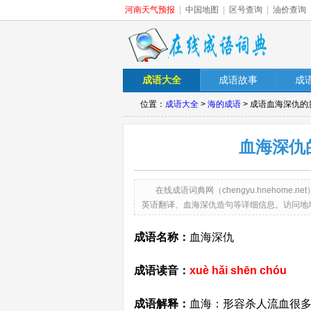
河南天气预报
|
中国地图
|
区号查询
|
油价查询
成语大全
成语故事
成
位置：
成语大全
>
海的成语
> 成语血海深仇的
血海深仇
在线成语词典网（chengyu.hneho
英语翻译、血海深仇造句等详细信息。访问地址：http://ch
成语名称：
血海深仇
成语读音：
xuè hǎi shēn chóu
成语解释：
血海：形容杀人流血很