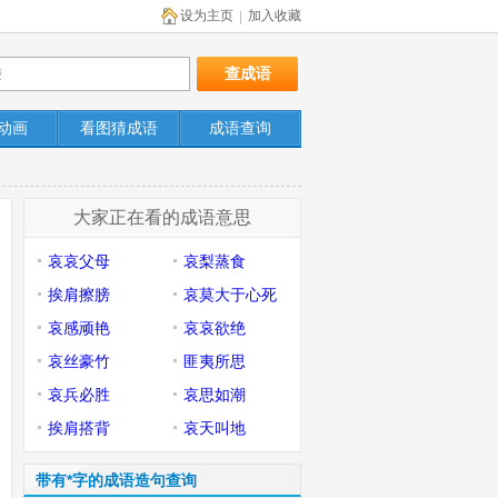
设为主页
加入收藏
|
动画
看图猜成语
成语查询
大家正在看的成语意思
哀哀父母
哀梨蒸食
挨肩擦膀
哀莫大于心死
哀感顽艳
哀哀欲绝
哀丝豪竹
匪夷所思
哀兵必胜
哀思如潮
挨肩搭背
哀天叫地
带有*字的成语造句查询