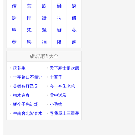
佶
莹
尉
砸
罅
睬
悱
趼
捭
脩
窒
魍
魉
璇
荛
莼
锷
徜
隘
虏
成语谜语大全
落花生
天下寒士俱欢颜
十字路口不相让
十百千
英雄各抒己见
夸一夸朱老总
枯木逢春
雪中送炭
矮个子先进场
小毛病
舍南舍北皆春水
卷我屋上三重茅