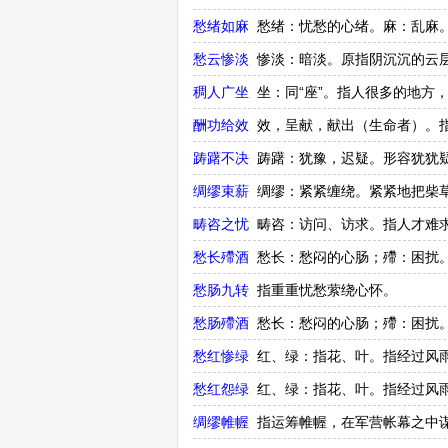
愁绪如麻
愁绪：忧愁的心绪。麻：乱麻
愁云惨淡
惨淡：暗淡。原指阴沉沉的云
稠人广坐
坐：同“座”。指人很多的地方
酬功给效
效，呈献，献出（生命者）。
踌躇不决
踌躇：犹豫，迟疑。形容犹犹
绸缪束薪
绸缪：紧紧缠绕。紧紧地把柴
畴咨之忧
畴咨：访问、访求。指人才难
愁长殢酒
愁长：愁闷的心肠；殢：困扰
愁肠九转
指重重忧愁萦绕心怀。
愁肠殢酒
愁长：愁闷的心肠；殢：困扰
愁红惨绿
红、绿：指花、叶。指经过风
愁红怨绿
红、绿：指花、叶。指经过风
绸缪帷幄
指运筹帷幄，在军营帐幕之中