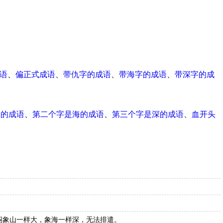
成语
、
偏正式成语
、
带仇字的成语
、
带海字的成语
、
带深字的成
尾的成语
、
第二个字是海的成语
、
第三个字是深的成语
、
血开头
闷象山一样大，象海一样深，无法排遣。