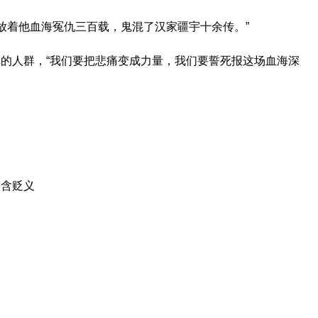
“放着他血海冤仇三百载，鬼混了汉家疆宇十余传。”
的人群，“我们要把悲痛变成力量，我们要誓死报这场血海深
；含贬义