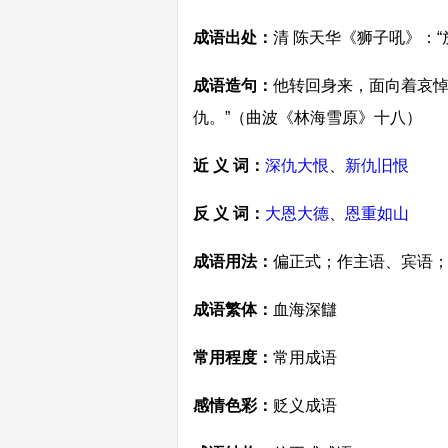
成语出处：
清 陈天华《狮子吼》：
成语造句：
他转回身来，面向着哀悼
仇。”（曲波《林海雪原》十八）
近 义 词：
深仇大恨
、
新仇旧恨
反 义 词：
大恩大德
、
恩重如山
成语用法：
偏正式；作主语、宾语
成语繁体：
血海深讎
常用程度：
常用成语
感情色彩：
贬义成语