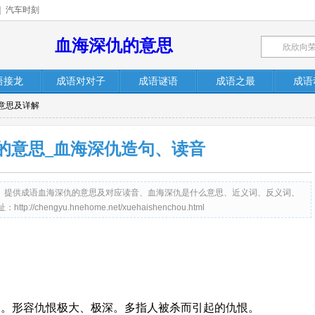
|
汽车时刻
血海深仇的意思
语接龙
成语对对子
成语谜语
成语之最
成语
意思及详解
的意思_血海深仇造句、读音
me.net）提供成语血海深仇的意思及对应读音、血海深仇是什么意思、近义词、反义词、
engyu.hnehome.net/xuehaishenchou.html
多。形容仇恨极大、极深。多指人被杀而引起的仇恨。