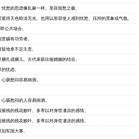
。忧愁的思虑像乱麻一样。形容烦愁之极。
层遮得天色暗淡无光。也用以形容使人感到忧愁、压抑的景象或气氛。
，即公共场合。
指赏赐有功劳者。
疑疑地拿不定主意。
草捆扎成捆儿。古代束薪比喻婚姻的结合。
求的忧虑。
。心肠愁闷容易病酒。
。心肠愁闷的人容易病酒。
雨摧残的残花败叶。多寄以对身世凄凉的感情。
雨摧残的残花败叶。多寄以对身世凄凉的感情。
谋划军国大事。