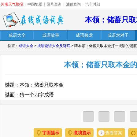
河南天气预报
|
中国地图
|
区号查询
|
油价查询
|
汽车时刻
本领；储蓄只取
成语大全
成语故事
成语接龙
成语对对子
位置：
成语大全
>
成语谜语大全及谜底
> 猜本领；储蓄只取本金打一成语的谜
本领；储蓄只取本金
谜题：本领；储蓄只取本金
谜面：猜一个四字成语
字面提示
意境提示
查看答案