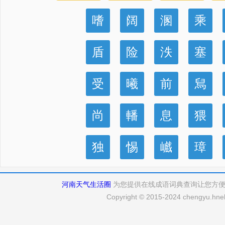
嗜
阔
溷
乘
盾
险
泆
塞
受
曦
前
舃
尚
轓
息
猥
独
惕
巇
璋
河南天气生活圈
为您提供在线成语词典查询让您方
Copyright © 2015-2024 chengyu.hneh