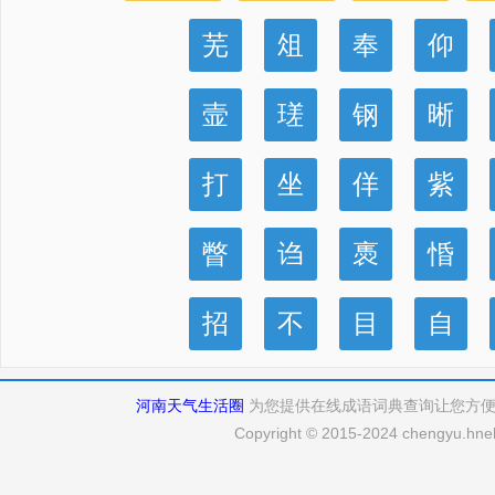
芜
俎
奉
仰
壸
瑳
钢
晰
打
坐
佯
紫
瞥
诌
褭
惛
招
不
目
自
河南天气生活圈
为您提供在线成语词典查询让您方
Copyright © 2015-2024 chengyu.hneh