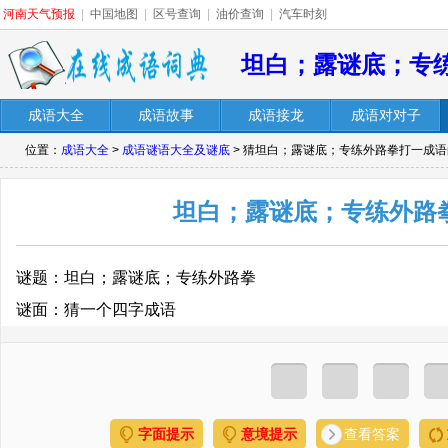
河南天气预报
|
中国地图
|
区号查询
|
油价查询
|
汽车时刻
坦白；露谜底；专
成语大全
成语故事
成语接龙
成语对对子
位置：
成语大全
>
成语谜语大全及谜底
> 猜坦白；露谜底；专练外路拳打一成
坦白；露谜底；专练外路
谜题：坦白；露谜底；专练外路拳
谜面：猜一个四字成语
字面提示
意境提示
查看答案